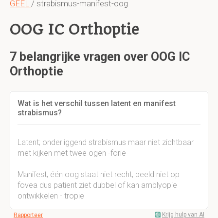
GEEL
/ strabismus-manifest-oog
OOG IC Orthoptie
7 belangrijke vragen over OOG IC
Orthoptie
Wat is het verschil tussen latent en manifest
strabismus?
Latent; onderliggend strabismus maar niet zichtbaar
met kijken met twee ogen -forie
Manifest; één oog staat niet recht, beeld niet op
fovea dus patient ziet dubbel of kan amblyopie
ontwikkelen - tropie
Krijg hulp van AI
Rapporteer