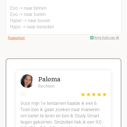
Eso -> naar binnen
Exo -> naar buiten
Hyper -> naar boven
Hypo -> naar beneden
Krijg hulp van AI
Rapporteer
Paloma
Rechten
Voor mijn 1e tentamen haalde ik een 6.
M
Toen ben ik gaan zoeken naar manieren
v
om beter te leren en ben ik Study Smart
a
tegen gekomen. Sindsdien heb ik een 9,0 -
s