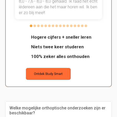
t
8,0 - 7,6 - 8,0 - 8,0 gehaald. Ik raad het echt
k
n.
íédereen aan die het maar horen wil. Ik ben
d
er zo blij mee!!
Hogere cijfers + sneller leren
Niets twee keer studeren
100% zeker alles onthouden
Ontdek Study Smart
Welke mogelijke orthoptische onderzoeken zijn er
beschikbaar?