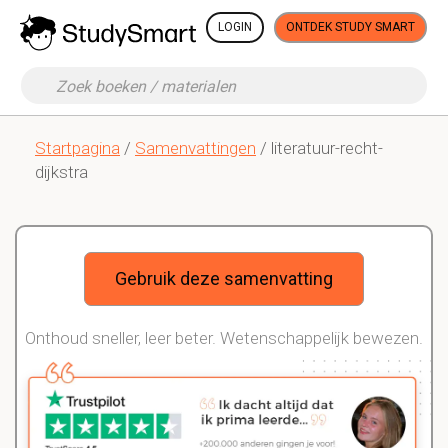
LOGIN
ONTDEK STUDY SMART
Startpagina
/
Samenvattingen
/ literatuur-recht-
dijkstra
Gebruik deze samenvatting
Onthoud sneller, leer beter. Wetenschappelijk bewezen.