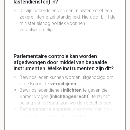
lastendiensten) in?
Dit zijn
onderdelen van een ministerie
met een
zekere interne zelfstandigheid. Hierdoor blijft de
minister alsnog politiek voor hen
verantwoordelijk.
Parlementaire controle kan worden
afgedwongen door middel van bepaalde
instrumenten. Welke instrumenten zijn dit?
Bewindslieden kunnen worden uitgenodigd om
in de Kamer te
verschijnen
Bewindsliedendienen
inlichten
te geven die
Kamer vragen
(inlichtingenrecht
), tenzij het
belang van de staat zou worden geschonden
Parlementaire enquete
; waarmee men ook
onder ede kan worden verhoord.