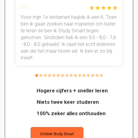
Voor mijn 1e tentamen haalde ik een 6. Toen
n
ben ik gaan zoeken naar manieren om beter
te leren en ben ik Study Smart tegen
gekomen. Sindsdien heb ik een 9,0 - 8,0 - 7,6
b
- 8,0 - 8,0 gehaald. Ik raad het echt íédereen
aan die het maar horen wil. Ik ben er zo blij
s
mee!!
Hogere cijfers + sneller leren
Niets twee keer studeren
100% zeker alles onthouden
Ontdek Study Smart