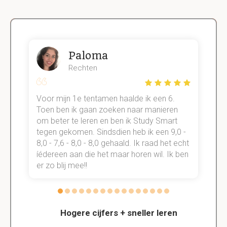
Paloma
Rechten
Voor mijn 1e tentamen haalde ik een 6.
M
Toen ben ik gaan zoeken naar manieren
v
om beter te leren en ben ik Study Smart
a
tegen gekomen. Sindsdien heb ik een 9,0 -
s
t
8,0 - 7,6 - 8,0 - 8,0 gehaald. Ik raad het echt
k
n.
íédereen aan die het maar horen wil. Ik ben
d
er zo blij mee!!
Hogere cijfers + sneller leren