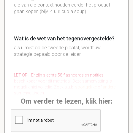
die van die context houden eerder het product
gaan kopen (bijv. 4 uur cup a soup)
Wat is de wet van het tegenovergestelde?
als u mikt op de tweede plaatst, wordt uw
strategie bepaald door de leider.
LET OP!!! Er zijn slechts 58 flashcards en notities
beschikbaar voor dit materiaal. Deze samenvatting is
mogelijk niet volledig. Zoek a.u.b.
soortgelijke
of
andere
samenvattingen.
Om verder te lezen, klik hier: