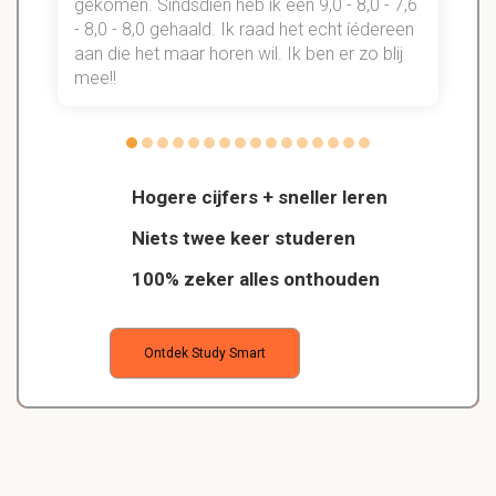
gekomen. Sindsdien heb ik een 9,0 - 8,0 - 7,6
b
- 8,0 - 8,0 gehaald. Ik raad het echt íédereen
aan die het maar horen wil. Ik ben er zo blij
s
mee!!
Hogere cijfers + sneller leren
Niets twee keer studeren
100% zeker alles onthouden
Ontdek Study Smart