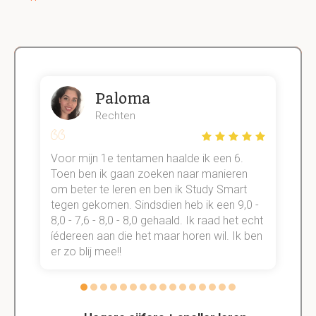
Paloma
Rechten
Voor mijn 1e tentamen haalde ik een 6.
M
Toen ben ik gaan zoeken naar manieren
v
om beter te leren en ben ik Study Smart
a
tegen gekomen. Sindsdien heb ik een 9,0 -
s
t
8,0 - 7,6 - 8,0 - 8,0 gehaald. Ik raad het echt
k
n.
íédereen aan die het maar horen wil. Ik ben
d
er zo blij mee!!