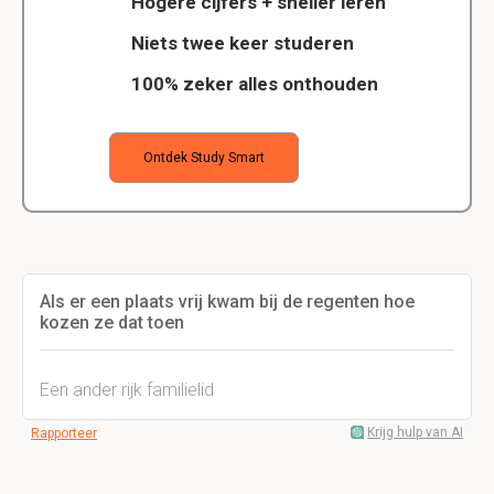
Hogere cijfers + sneller leren
Niets twee keer studeren
100% zeker alles onthouden
Ontdek Study Smart
Als er een plaats vrij kwam bij de regenten hoe
kozen ze dat toen
Een ander rijk familielid
Krijg hulp van AI
Rapporteer