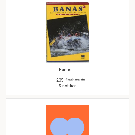
Banas
flashcards
235
& notities