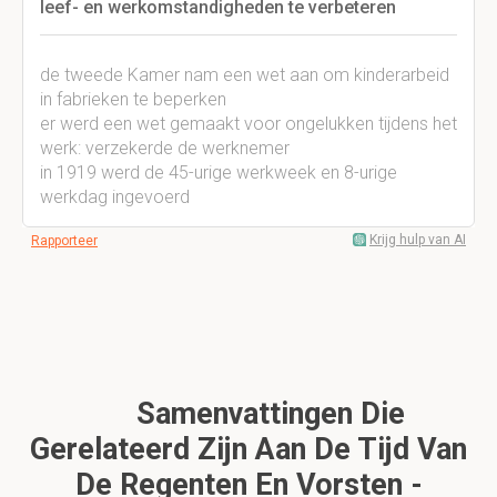
leef- en werkomstandigheden te verbeteren
de tweede Kamer nam een wet aan om kinderarbeid
in fabrieken te beperken
er werd een wet gemaakt voor ongelukken tijdens het
werk: verzekerde de werknemer
in 1919 werd de 45-urige werkweek en 8-urige
werkdag ingevoerd
Krijg hulp van AI
Rapporteer
Samenvattingen Die
Gerelateerd Zijn Aan De Tijd Van
De Regenten En Vorsten -