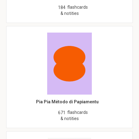
flashcards
184
& notities
Pia Pia Método di Papiamentu
flashcards
671
& notities