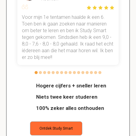
Voor mijn 1e tentamen haalde ik een 6.
M
Toen ben ik gaan zoeken naar manieren
v
om beter te leren en ben ik Study Smart
a
tegen gekomen. Sindsdien heb ik een 9,0 -
s
t
8,0 - 7,6 - 8,0 - 8,0 gehaald. Ik raad het echt
k
n.
íédereen aan die het maar horen wil. Ik ben
d
er zo blij mee!!
Hogere cijfers + sneller leren
Niets twee keer studeren
100% zeker alles onthouden
Ontdek Study Smart