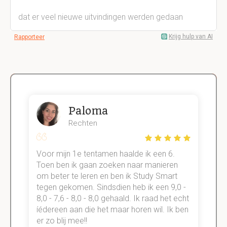
dat er veel nieuwe uitvindingen werden gedaan
Krijg hulp van AI
Rapporteer
Paloma
Rechten
Voor mijn 1e tentamen haalde ik een 6.
M
Toen ben ik gaan zoeken naar manieren
v
om beter te leren en ben ik Study Smart
a
tegen gekomen. Sindsdien heb ik een 9,0 -
s
t
8,0 - 7,6 - 8,0 - 8,0 gehaald. Ik raad het echt
k
n.
íédereen aan die het maar horen wil. Ik ben
d
er zo blij mee!!