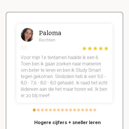
Paloma
Rechten
Voor mijn 1e tentamen haalde ik een 6.
M
Toen ben ik gaan zoeken naar manieren
v
om beter te leren en ben ik Study Smart
a
tegen gekomen. Sindsdien heb ik een 9,0 -
s
t
8,0 - 7,6 - 8,0 - 8,0 gehaald. Ik raad het echt
k
n.
íédereen aan die het maar horen wil. Ik ben
d
er zo blij mee!!
Hogere cijfers + sneller leren