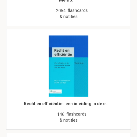
MeMo.
flashcards
2054
& notities
Recht en efficiëntie : een inleiding in de e…
flashcards
146
& notities