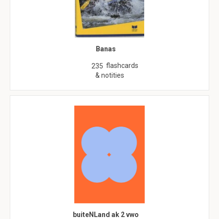
Banas
flashcards
235
& notities
buiteNLand ak 2 vwo