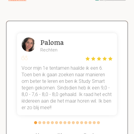
Paloma
Rechten
Voor mijn 1e tentamen haalde ik een 6.
M
Toen ben ik gaan zoeken naar manieren
v
om beter te leren en ben ik Study Smart
a
tegen gekomen. Sindsdien heb ik een 9,0 -
s
t
8,0 - 7,6 - 8,0 - 8,0 gehaald. Ik raad het echt
k
n.
íédereen aan die het maar horen wil. Ik ben
d
er zo blij mee!!