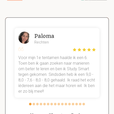
Paloma
Rechten
Voor mijn 1e tentamen haalde ik een 6.
M
Toen ben ik gaan zoeken naar manieren
v
om beter te leren en ben ik Study Smart
a
tegen gekomen. Sindsdien heb ik een 9,0 -
s
t
8,0 - 7,6 - 8,0 - 8,0 gehaald. Ik raad het echt
k
n.
íédereen aan die het maar horen wil. Ik ben
d
er zo blij mee!!