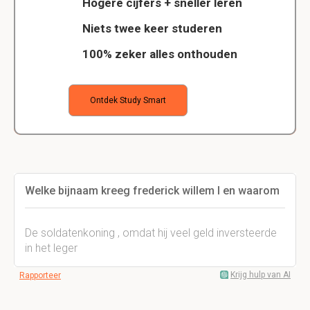
Hogere cijfers + sneller leren
Niets twee keer studeren
100% zeker alles onthouden
Ontdek Study Smart
Welke bijnaam kreeg frederick willem I en waarom
De soldatenkoning , omdat hij veel geld inversteerde
in het leger
Krijg hulp van AI
Rapporteer