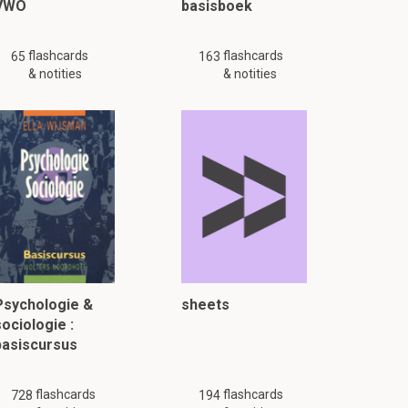
VWO
basisboek
flashcards
flashcards
65
163
& notities
& notities
Psychologie &
sheets
ociologie :
basiscursus
flashcards
flashcards
728
194