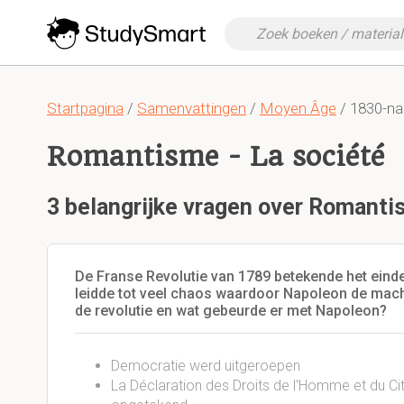
Startpagina
/
Samenvattingen
/
Moyen Âge
/ 1830-na
Romantisme - La société
3 belangrijke vragen over Romanti
De Franse Revolutie van 1789 betekende het eind
leidde tot veel chaos waardoor Napoleon de macht
de revolutie en wat gebeurde er met Napoleon?
Democratie werd uitgeroepen
La Déclaration des Droits de l'Homme et du C