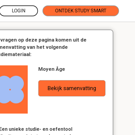
LOGIN
ONTDEK STUDY SMART
 vragen op deze pagina komen uit de
menvatting van het volgende
udiemateriaal:
Moyen Âge
Bekijk samenvatting
Een unieke studie- en oefentool