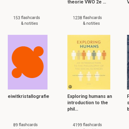
theorie VWO 2e …
flashcards
flashcards
153
1238
& notities
& notities
eiwitkristallografie
Exploring humans an
introduction to the
s
phil…
flashcards
flashcards
89
4199