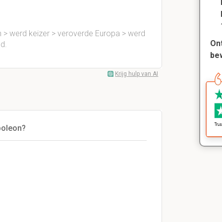
 > werd keizer > veroverde Europa > werd
Ont
ld.
be
Krijg hulp van AI
poleon?