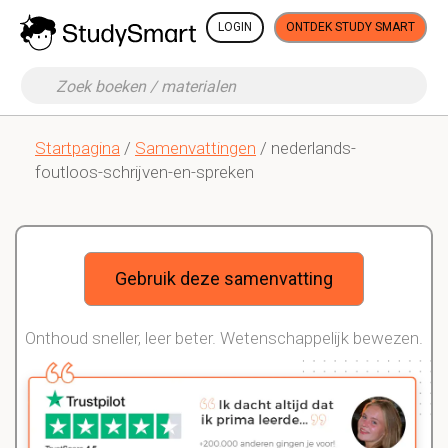
LOGIN
ONTDEK STUDY SMART
Startpagina
/
Samenvattingen
/ nederlands-
foutloos-schrijven-en-spreken
Gebruik deze samenvatting
Onthoud sneller, leer beter. Wetenschappelijk bewezen.