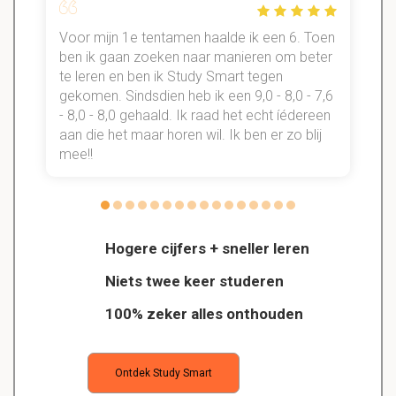
Voor mijn 1e tentamen haalde ik een 6. Toen
n
ben ik gaan zoeken naar manieren om beter
te leren en ben ik Study Smart tegen
gekomen. Sindsdien heb ik een 9,0 - 8,0 - 7,6
b
- 8,0 - 8,0 gehaald. Ik raad het echt íédereen
aan die het maar horen wil. Ik ben er zo blij
s
mee!!
Hogere cijfers + sneller leren
Niets twee keer studeren
100% zeker alles onthouden
Ontdek Study Smart