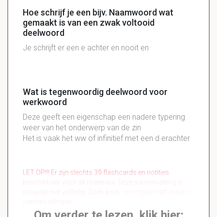
Hoe schrijf je een bijv. Naamwoord wat
gemaakt is van een zwak voltooid
deelwoord
Je
schrijft
er een e achter en nooit en
Wat is tegenwoordig deelwoord voor
werkwoord
Deze geeft een eigenschap een nadere typering
weer van het onderwerp van de zin
Het is vaak het ww of infinitief met een d erachter
LET OP!!! Er zijn slechts 39 flashcards en notities
beschikbaar voor dit materiaal. Deze samenvatting is
mogelijk niet volledig. Zoek a.u.b.
soortgelijke
of
andere
samenvattingen.
Om verder te lezen, klik hier: