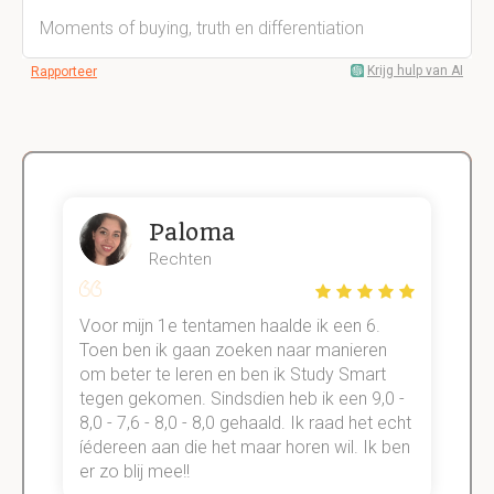
Moments of buying, truth en differentiation
Krijg hulp van AI
Rapporteer
Paloma
Rechten
Voor mijn 1e tentamen haalde ik een 6.
M
Toen ben ik gaan zoeken naar manieren
v
om beter te leren en ben ik Study Smart
a
tegen gekomen. Sindsdien heb ik een 9,0 -
s
t
8,0 - 7,6 - 8,0 - 8,0 gehaald. Ik raad het echt
k
n.
íédereen aan die het maar horen wil. Ik ben
d
er zo blij mee!!