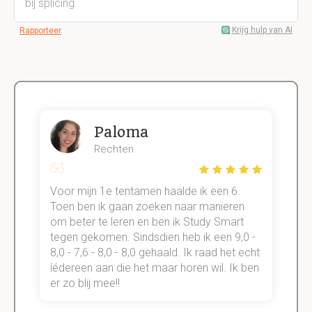
bij splicing.
Krijg hulp van AI
Rapporteer
Paloma
Rechten
Voor mijn 1e tentamen haalde ik een 6.
M
Toen ben ik gaan zoeken naar manieren
v
om beter te leren en ben ik Study Smart
a
tegen gekomen. Sindsdien heb ik een 9,0 -
s
t
8,0 - 7,6 - 8,0 - 8,0 gehaald. Ik raad het echt
k
n.
íédereen aan die het maar horen wil. Ik ben
d
er zo blij mee!!