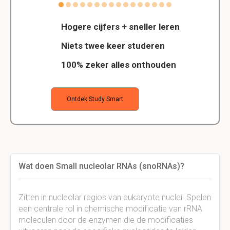
Hogere cijfers + sneller leren
Niets twee keer studeren
100% zeker alles onthouden
Ontdek Study Smart
Wat doen Small nucleolar RNAs (snoRNAs)?
Zitten in nucleolar regios van eukaryote nuclei. Spelen
een centrale rol in chemische modificatie van rRNA
moleculen door de enzymen die de modificaties