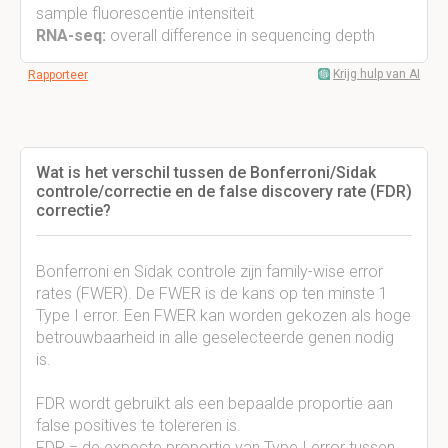
sample fluorescentie intensiteit
RNA-seq:
overall difference in sequencing depth
Krijg hulp van AI
Rapporteer
Wat is het verschil tussen de Bonferroni/Sidak
controle/correctie en de false discovery rate (FDR)
correctie?
Bonferroni en Sidak controle zijn family-wise error
rates (FWER). De FWER is de kans op ten minste 1
Type I error. Een FWER kan worden gekozen als hoge
betrouwbaarheid in alle geselecteerde genen nodig
is.
FDR wordt gebruikt als een bepaalde proportie aan
false positives te tolereren is.
FDR = de expecte proportie van Type I error tussen