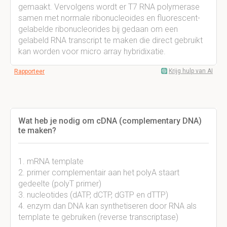
gemaakt. Vervolgens wordt er T7 RNA polymerase
samen met normale ribonucleoides en fluorescent-
gelabelde ribonucleorides bij gedaan om een
gelabeld RNA transcript te maken die direct gebruikt
kan worden voor micro array hybridixatie.
Krijg hulp van AI
Rapporteer
Wat heb je nodig om cDNA (complementary DNA)
te maken?
1. mRNA template
2. primer complementair aan het polyA staart
gedeelte (polyT primer)
3. nucleotides (dATP, dCTP, dGTP en dTTP)
4. enzym dan DNA kan synthetiseren door RNA als
template te gebruiken (reverse transcriptase)