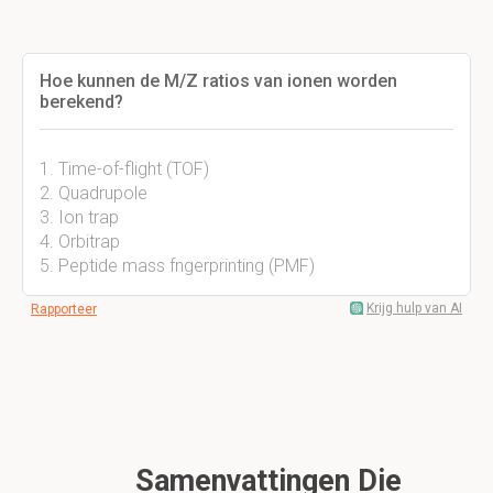
Hoe kunnen de M/Z ratios van ionen worden
berekend?
1. Time-of-flight (TOF)
2. Quadrupole
3. Ion trap
4. Orbitrap
5. Peptide mass fngerprinting (PMF)
Krijg hulp van AI
Rapporteer
Samenvattingen Die