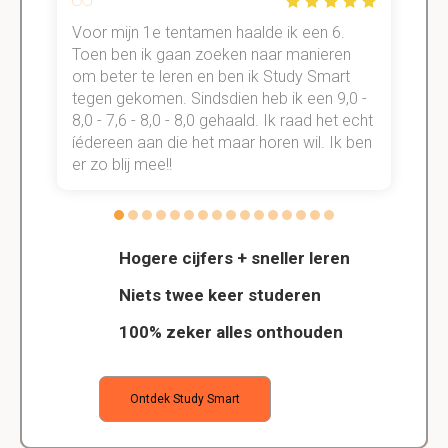
Voor mijn 1e tentamen haalde ik een 6.
M
Toen ben ik gaan zoeken naar manieren
v
om beter te leren en ben ik Study Smart
a
tegen gekomen. Sindsdien heb ik een 9,0 -
s
t
8,0 - 7,6 - 8,0 - 8,0 gehaald. Ik raad het echt
k
n.
íédereen aan die het maar horen wil. Ik ben
d
er zo blij mee!!
Hogere cijfers + sneller leren
Niets twee keer studeren
100% zeker alles onthouden
Ontdek Study Smart