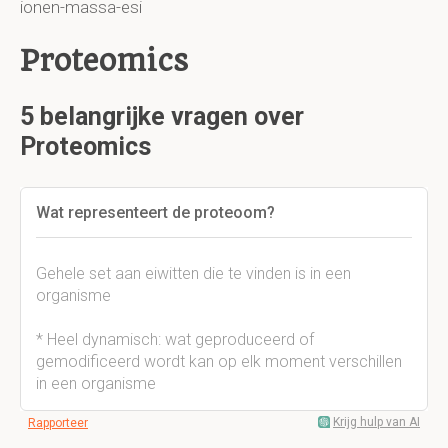
ionen-massa-esi
Proteomics
5 belangrijke vragen over
Proteomics
Wat representeert de proteoom?
Gehele set aan eiwitten die te vinden is in een
organisme
* Heel dynamisch: wat geproduceerd of
gemodificeerd wordt kan op elk moment verschillen
in een organisme
Krijg hulp van AI
Rapporteer