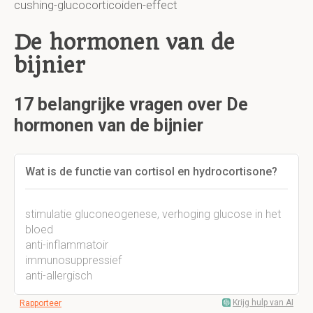
cushing-glucocorticoiden-effect
De hormonen van de
bijnier
17 belangrijke vragen over De
hormonen van de bijnier
Wat is de functie van cortisol en hydrocortisone?
stimulatie gluconeogenese, verhoging glucose in het
bloed
anti-inflammatoir
immunosuppressief
anti-allergisch
Krijg hulp van AI
Rapporteer