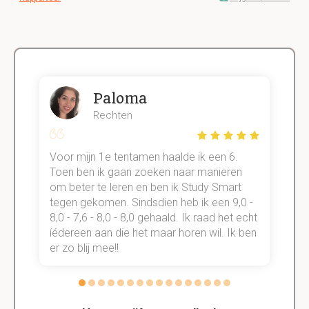
Paloma
Rechten
Voor mijn 1e tentamen haalde ik een 6.
M
Toen ben ik gaan zoeken naar manieren
v
om beter te leren en ben ik Study Smart
a
tegen gekomen. Sindsdien heb ik een 9,0 -
s
t
8,0 - 7,6 - 8,0 - 8,0 gehaald. Ik raad het echt
k
n.
íédereen aan die het maar horen wil. Ik ben
d
er zo blij mee!!