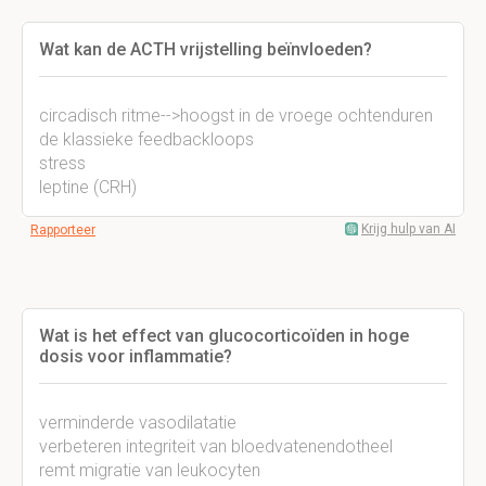
Wat kan de ACTH vrijstelling beïnvloeden?
circadisch ritme-->hoogst in de vroege ochtenduren
de klassieke feedbackloops
stress
leptine (CRH)
Krijg hulp van AI
Rapporteer
Wat is het effect van glucocorticoïden in hoge
dosis voor inflammatie?
verminderde vasodilatatie
verbeteren integriteit van bloedvatenendotheel
remt migratie van leukocyten