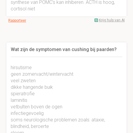
synthese van POMC's kan inhiberen. ACTH is hoog,
cortisol niet
Krijg hulp van AI
Rapporteer
Wat zijn de symptomen van cushing bij paarden?
hirsutisme
geen zomervacht/wintervacht
veel zweten
dikke hangende buik
spieratrofie
laminitis
vetbulten boven de ogen
infectiegevoelig
soms neurologische problemen zoals: ataxie,
blindheid, beroerte
sloom