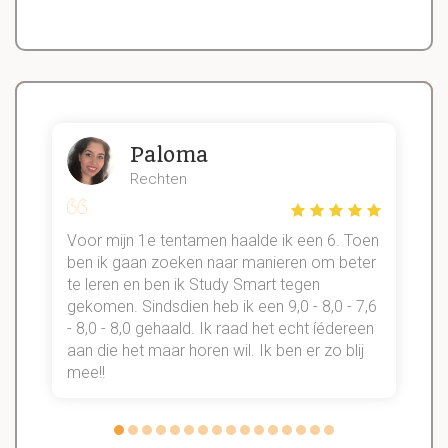
Paloma
Rechten
Voor mijn 1e tentamen haalde ik een 6. Toen
n
ben ik gaan zoeken naar manieren om beter
te leren en ben ik Study Smart tegen
gekomen. Sindsdien heb ik een 9,0 - 8,0 - 7,6
b
- 8,0 - 8,0 gehaald. Ik raad het echt íédereen
aan die het maar horen wil. Ik ben er zo blij
s
mee!!