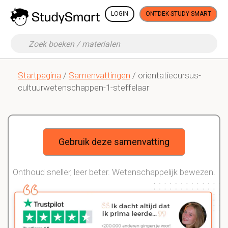
LOGIN
ONTDEK STUDY SMART
Startpagina
/
Samenvattingen
/ orientatiecursus-
cultuurwetenschappen-1-steffelaar
Gebruik deze samenvatting
Onthoud sneller, leer beter. Wetenschappelijk bewezen.