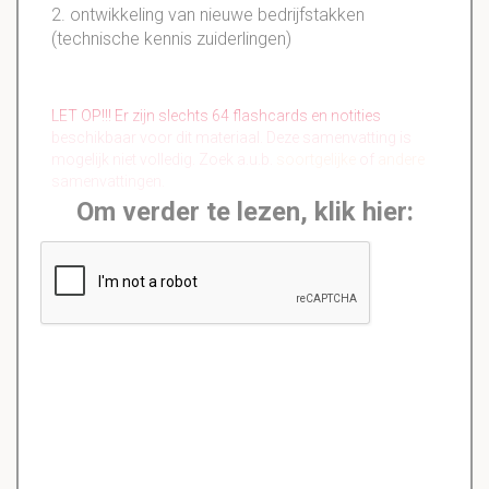
2. ontwikkeling van nieuwe bedrijfstakken
(technische kennis zuiderlingen)
LET OP!!! Er zijn slechts 64 flashcards en notities
beschikbaar voor dit materiaal. Deze samenvatting is
mogelijk niet volledig. Zoek a.u.b.
soortgelijke
of
andere
samenvattingen.
Om verder te lezen, klik hier: