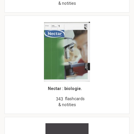
& notities
Nectar : biologie.
flashcards
343
& notities