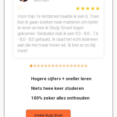
Rechten
Voor mijn 1e tentamen haalde ik een 6. Toen
n
ben ik gaan zoeken naar manieren om beter
te leren en ben ik Study Smart tegen
gekomen. Sindsdien heb ik een 9,0 - 8,0 - 7,6
b
- 8,0 - 8,0 gehaald. Ik raad het echt íédereen
aan die het maar horen wil. Ik ben er zo blij
s
mee!!
Hogere cijfers + sneller leren
Niets twee keer studeren
100% zeker alles onthouden
Ontdek Study Smart