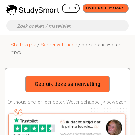
LOGIN
ONTDEK STUDY SMART
Startpagina
/
Samenvattingen
/ poezie-analyseren-
mws
Gebruik deze samenvatting
Onthoud sneller, leer beter. Wetenschappelijk bewezen.