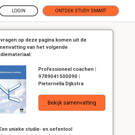
LOGIN
ONTDEK STUDY SMART
 vragen op deze pagina komen uit de
menvatting van het volgende
udiemateriaal:
Professioneel coachen |
9789041500090 |
Pieternella Dijkstra
Bekijk samenvatting
Een unieke studie- en oefentool