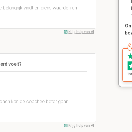
e belangrijk vindt en diens waarden en
Ont
Krijg hulp van AI
be
erd voelt?
oach kan de coachee beter gaan
Krijg hulp van AI