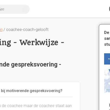
en
/ coachee-coach-gelooft
De
sa
ing - Werkwijze -
st
ende gespreksvoering -
 bij motiverende gespreksvoering?
van de coachee maar de coachee staat aan