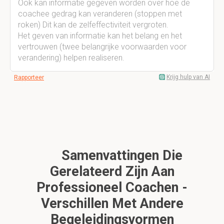
Ook kan informatie gegeven worden over hoe de
coachee gedrag kan veranderen (stoppen met
roken) Dit kan de zelfeffectiviteit vergroten.
Het geven van informatie kan het belang en het
vertrouwen (twee belangrijke voorwaarden voor
verandering) helpen realiseren.
Krijg hulp van AI
Rapporteer
Samenvattingen Die
Gerelateerd Zijn Aan
Professioneel Coachen -
Verschillen Met Andere
Begeleidingsvormen