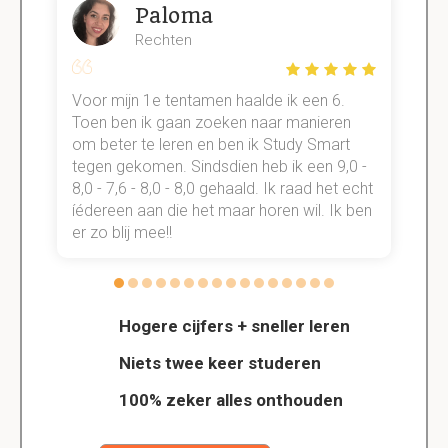
Paloma
Rechten
Voor mijn 1e tentamen haalde ik een 6.
M
Toen ben ik gaan zoeken naar manieren
v
om beter te leren en ben ik Study Smart
a
tegen gekomen. Sindsdien heb ik een 9,0 -
s
t
8,0 - 7,6 - 8,0 - 8,0 gehaald. Ik raad het echt
k
n.
íédereen aan die het maar horen wil. Ik ben
d
er zo blij mee!!
Hogere cijfers + sneller leren
Niets twee keer studeren
100% zeker alles onthouden