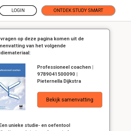
LOGIN
ONTDEK STUDY SMART
 vragen op deze pagina komen uit de
menvatting van het volgende
udiemateriaal:
Professioneel coachen |
9789041500090 |
Pieternella Dijkstra
Bekijk samenvatting
Een unieke studie- en oefentool