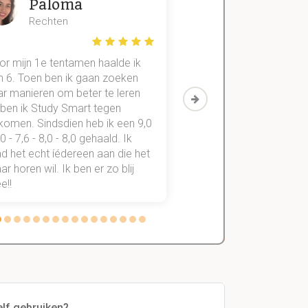
Paloma
Zeger
Rechten
Handels- wet
or mijn 1e tentamen haalde ik
Met mijn oude method
n 6. Toen ben ik gaan zoeken
geslaagd voor maar 3
ar manieren om beter te leren
vakken. Sinds ik mijn
 ben ik Study Smart tegen
aantekeningen digitaal
komen. Sindsdien heb ik een 9,0
study smart, ben ik voo
,0 - 7,6 - 8,0 - 8,0 gehaald. Ik
vakken de éérste keer
d het echt íédereen aan die het
StudySmart neemt voo
r horen wil. Ik ben er zo blij
stress van slagen of n
e!!
weg.
lf gebruiken?