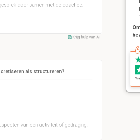
 gesprek door samen met de coachee:
Ont
be
Krijg hulp van AI
cretiseren als structureren?
aspecten van een activiteit of gedraging.