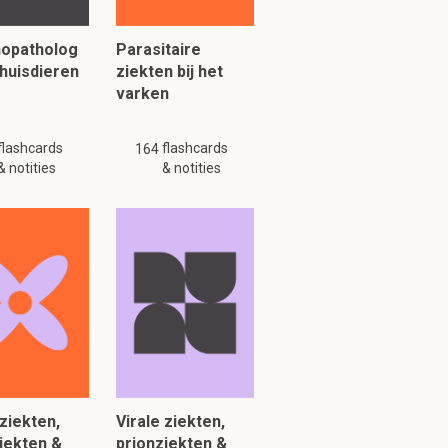
opatholog
Parasitaire
 huisdieren
ziekten bij het
varken
flashcards
flashcards
164
& notities
& notities
 02/10/2020
 ziekten,
Virale ziekten,
iekten &
prionziekten &