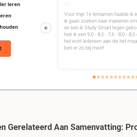
ler leren
al mn
Voor mijn 1e tentamen haalde ik 
deren
aken zijn van tachypnee?
 punten
ik gaan zoeken naar manieren om 
thouden
oon een heel
en ben ik Study Smart tegen gek
 waarmee ik
heb ik een 9,0 - 8,0 - 7,6 - 8,0 - 8,
tudie gewoon
het echt íédereen aan die het maar
nee
ben er zo blij mee!!
t
ermie (hittestress)
aken zijn van bradypnee?
 de buurt
 Gerelateerd Aan Samenvatting: Pr