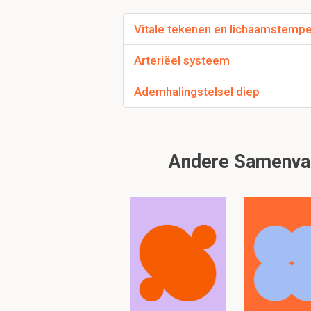
Wat kunnen de oor
Vitale tekenen en lichaamstempe
- goed getraind
- letsels ter hoogte v
Arteriëel systeem
- hypothermie
- hypoglycemie
Ademhalingstelsel diep
- prikkeling cardioinhi
- ionaire stoornis
- beta-agonist
- intoxicatie
Andere Samenvat
Wat kunnen de oorz
- arbeid
- stress
- pijn
- bloeddrukdaling
- koorts
- hypothermie