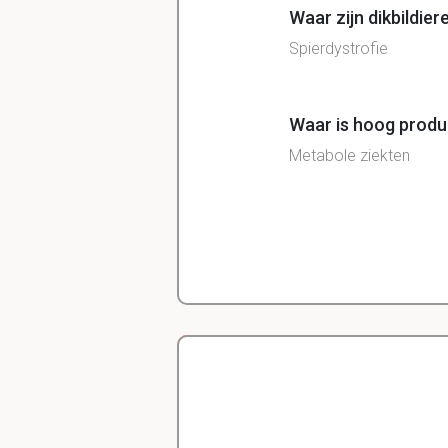
Waar zijn dikbildier
Spierdystrofie
Waar is hoog produ
Metabole ziekten
Dit i
Wat zijn de vitale 
- lichaamstemperatuur
Delano
- hartfrequentie en pol
- ademhalingsfrequent
Diergeneeskunde