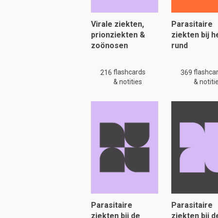
- hittestress
- hypoxie-hypercapne
- atropine, adrenaline
Virale ziekten,
Parasitaire
- ionaire stoornis
prionziekten &
ziekten bij h
zoönosen
rund
flashcards
flashca
216
369
& notities
& notiti
Dit i
Wat kan de etiologi
- zonnebrand, medicat
- infecties
- fotosensibilisatie
Welke infectie kan 
Parasitaire
Parasitaire
ziekten bij de
ziekten bij d