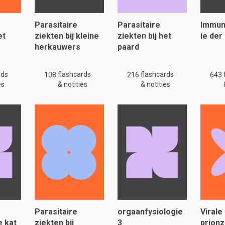
e
Parasitaire
Parasitaire
Immun
et
ziekten bij kleine
ziekten bij het
ie der
herkauwers
paard
respiratiestelsel
rds
flashcards
flashcards
108
216
643
es
& notities
& notities
s een preview. Er zijn 30 andere flashcards beschikbaar voor hoofdstuk
Laat hier meer flashcards zien
e zijn van hyperemie?
ie
bij runderen zorgen voor hyperemie?
Parasitaire
orgaanfysiologie
Virale
e kat
ziekten bij
3
prionz