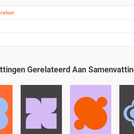
zaken van bradycardie?
ratuur
an de sinus/ AV knoop
bitoren centrum
tingen Gerelateerd Aan Samenvattin
aken zijn van tachycardie?