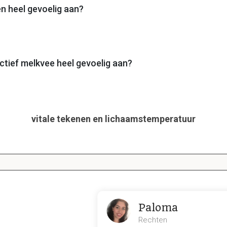
en heel gevoelig aan?
ctief melkvee heel gevoelig aan?
vitale tekenen en lichaamstemperatuur
s een preview. Er zijn 27 andere flashcards beschikbaar voor hoofdstuk
Laat hier meer flashcards zien
tekenen?
Paloma
s
ie
Rechten