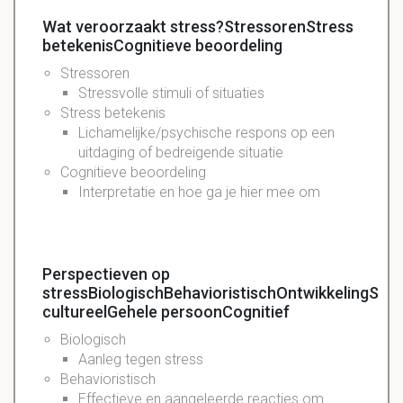
Wat veroorzaakt stress?StressorenStress
betekenisCognitieve beoordeling
Stressoren
Stressvolle stimuli of situaties
Stress betekenis
Lichamelijke/psychische respons op een
uitdaging of bedreigende situatie
Cognitieve beoordeling
Interpretatie en hoe ga je hier mee om
Perspectieven op
stressBiologischBehavioristischOntwikkelingSoci
cultureelGehele persoonCognitief
Biologisch
Aanleg tegen stress
Behavioristisch
Effectieve en aangeleerde reacties om