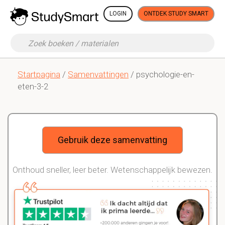
LOGIN
ONTDEK STUDY SMART
Startpagina
/
Samenvattingen
/ psychologie-en-
eten-3-2
Gebruik deze samenvatting
Onthoud sneller, leer beter. Wetenschappelijk bewezen.