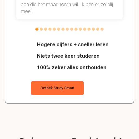
aan die het maar horen wil. Ik ben er zo blij
s
mee!!
Hogere cijfers + sneller leren
Niets twee keer studeren
100% zeker alles onthouden
Ontdek Study Smart