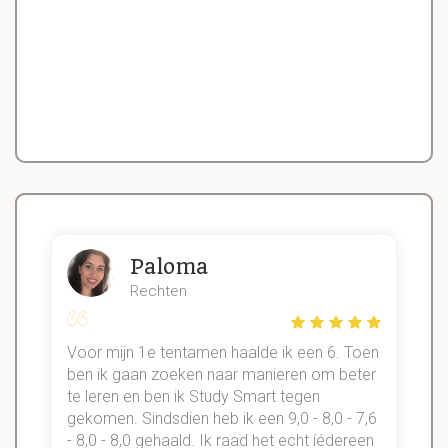
Paloma
Rechten
Voor mijn 1e tentamen haalde ik een 6. Toen
n
ben ik gaan zoeken naar manieren om beter
te leren en ben ik Study Smart tegen
gekomen. Sindsdien heb ik een 9,0 - 8,0 - 7,6
b
- 8,0 - 8,0 gehaald. Ik raad het echt íédereen