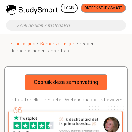
LOGIN
ONTDEK STUDY SMART
Startpagina
/
Samenvattingen
/ reader-
dansgeschiedenis-marthas
Gebruik deze samenvatting
Onthoud sneller, leer beter. Wetenschappelijk bewezen.