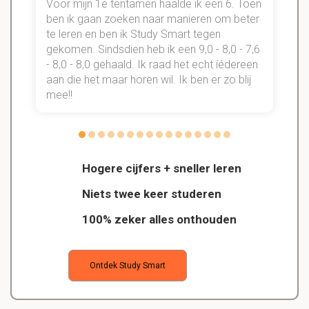
Voor mijn 1e tentamen haalde ik een 6. Toen
n
ben ik gaan zoeken naar manieren om beter
te leren en ben ik Study Smart tegen
gekomen. Sindsdien heb ik een 9,0 - 8,0 - 7,6
b
- 8,0 - 8,0 gehaald. Ik raad het echt íédereen
aan die het maar horen wil. Ik ben er zo blij
s
mee!!
Hogere cijfers + sneller leren
Niets twee keer studeren
100% zeker alles onthouden
Ontdek Study Smart