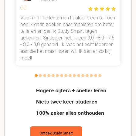
Voor mijn 1e tentamen haalde ik een 6. Toen
n
ben ik gaan zoeken naar manieren om beter
te leren en ben ik Study Smart tegen
gekomen. Sindsdien heb ik een 9,0 - 8,0 - 7,6
b
- 8,0 - 8,0 gehaald. Ik raad het echt íédereen
aan die het maar horen wil. Ik ben er zo blij
s
mee!!
Hogere cijfers + sneller leren
Niets twee keer studeren
100% zeker alles onthouden
Ontdek Study Smart