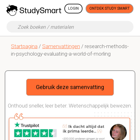
LOGIN
ONTDEK STUDY SMART
Startpagina
/
Samenvattingen
/ research-methods-
in-psychology-evaluating-a-world-of-morling
Gebruik deze samenvatting
Onthoud sneller, leer beter. Wetenschappelijk bewezen.