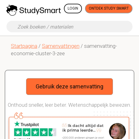
LOGIN
ONTDEK STUDY SMART
Startpagina
/
Samenvattingen
/ samenvatting-
economie-cluster-3-zee
Gebruik deze samenvatting
Onthoud sneller, leer beter. Wetenschappelijk bewezen.