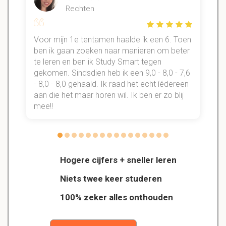
Rechten
Voor mijn 1e tentamen haalde ik een 6. Toen
n
ben ik gaan zoeken naar manieren om beter
te leren en ben ik Study Smart tegen
gekomen. Sindsdien heb ik een 9,0 - 8,0 - 7,6
b
- 8,0 - 8,0 gehaald. Ik raad het echt íédereen
aan die het maar horen wil. Ik ben er zo blij
s
mee!!
Hogere cijfers + sneller leren
Niets twee keer studeren
100% zeker alles onthouden