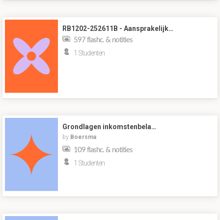
RB1202-252611B - Aansprakelijk…
597 flashc. & notities
1 Studenten
Grondlagen inkomstenbela…
by
Boersma
109 flashc. & notities
1 Studenten