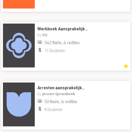
Werkboek Aansprakelijk…
by
OU
562 flashc. & notities
15 Studenten
★
Arresten aansprakelijk…
by
jeroen rijssenbeek
50 flashc. & notities
8 Studenten