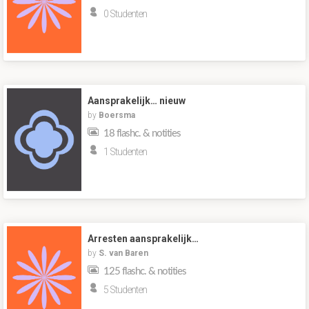
0 Studenten
Aansprakelijk… nieuw
by
Boersma
18 flashc. & notities
1 Studenten
Arresten aansprakelijk…
by
S. van Baren
125 flashc. & notities
5 Studenten