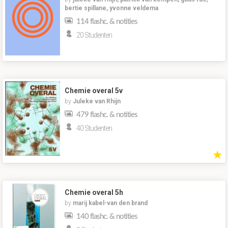
bertie spillane, yvonne veldema
114 flashc. & notities
20 Studenten
Chemie overal 5v
by
Juleke van Rhijn
479 flashc. & notities
40 Studenten
★
Chemie overal 5h
by
marij kabel-van den brand
140 flashc. & notities