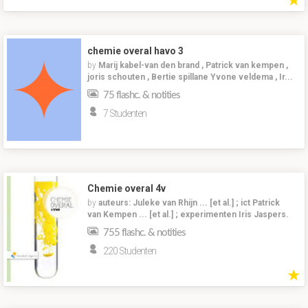
★
chemie overal havo 3
by
Marij kabel-van den brand , Patrick van kempen ,
joris schouten , Bertie spillane Yvone veldema , Ir...
75 flashc. & notities
7 Studenten
Chemie overal 4v
by
auteurs: Juleke van Rhijn ... [et al.] ; ict Patrick
van Kempen ... [et al.] ; experimenten Iris Jaspers.
755 flashc. & notities
220 Studenten
★