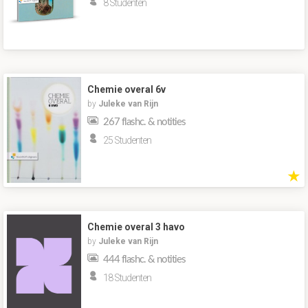
8 Studenten
Chemie overal 6v
by
Juleke van Rijn
267 flashc. & notities
25 Studenten
★
Chemie overal 3 havo
by
Juleke van Rijn
444 flashc. & notities
18 Studenten