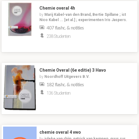
Chemie overal 4h
by
Marij Kabel-van den Brand, Bertie Spillane ; ict
Nico Kabel ... [et al.] ; experimenten Iris Jaspers.
407 flashc. & notities
238 Studenten
Chemie Overal (6e editie) 3 Havo
by
Noordhoff Uitgevers B.V.
182 flashc. & notities
136 Studenten
chemie overal 4 vwo
by
juleke van rhijn, patrick van kempen, guus rus,