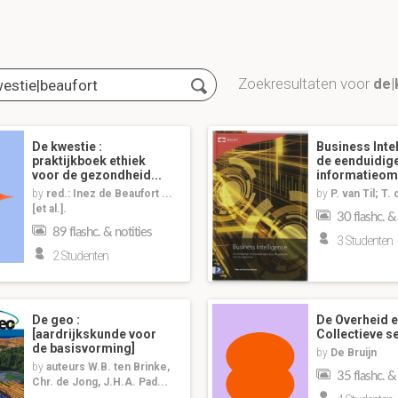
Zoekresultaten voor
de|
De kwestie :
Business Inte
praktijkboek ethiek
de eenduidig
voor de gezondheid...
informatieom
by
red.: Inez de Beaufort ...
by
P. van Til; T.
[et al.].
30 flashc. &
89 flashc. & notities
3 Studenten
2 Studenten
De geo :
De Overheid e
[aardrijkskunde voor
Collectieve s
de basisvorming]
by
De Bruijn
by
auteurs W.B. ten Brinke,
35 flashc. &
Chr. de Jong, J.H.A. Pad...