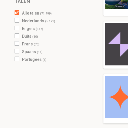
TALEN
Alle talen
(71.799)
Nederlands
(5.121)
Engels
(147)
Duits
(10)
Frans
(70)
Spaans
(11)
Portugees
(6)