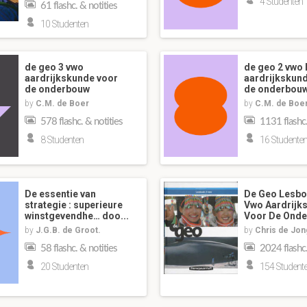
4 Studenten
61 flashc. & notities
10 Studenten
de geo 3 vwo
de geo 2 vwo 
aardrijkskunde voor
aardrijkskun
de onderbouw
de onderbou
by
C.M. de Boer
by
C.M. de Boe
578 flashc. & notities
1131 flashc.
8 Studenten
16 Studente
De essentie van
De Geo Lesboe
strategie : superieure
Vwo Aardrijk
winstgevendhe… doo...
Voor De Ond
by
J.G.B. de Groot.
by
Chris de Jon
58 flashc. & notities
2024 flashc.
20 Studenten
154 Student