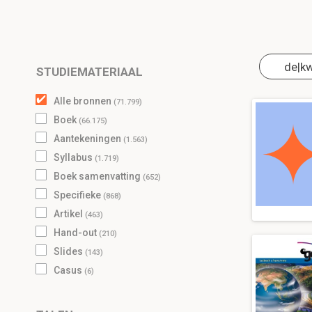
STUDIEMATERIAAL
Alle bronnen
(71.799)
boek
(66.175)
aantekeningen
(1.563)
syllabus
(1.719)
boek samenvatting
(652)
Specifieke
(868)
artikel
(463)
hand-out
(210)
slides
(143)
casus
(6)