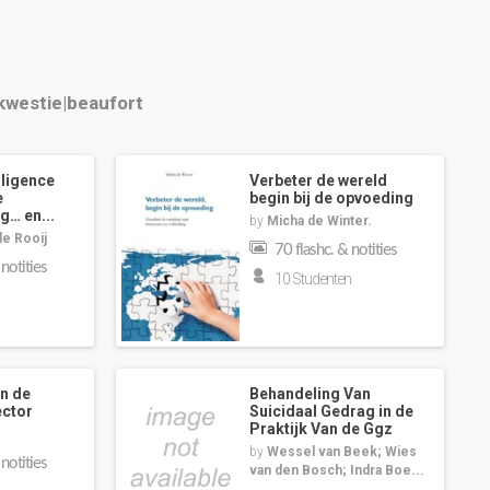
kwestie|beaufort
lligence
Verbeter de wereld
e
begin bij de opvoeding
g… en...
by
Micha de Winter.
 de Rooij
70 flashc. & notities
 notities
10 Studenten
n de
Behandeling Van
ector
Suicidaal Gedrag in de
Praktijk Van de Ggz
by
Wessel van Beek; Wies
 notities
van den Bosch; Indra Boe...