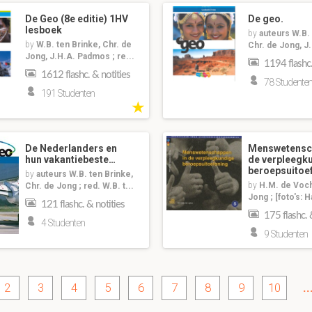
De Geo (8e editie) 1HV
De geo.
lesboek
by
auteurs W.B. 
by
W.B. ten Brinke, Chr. de
Chr. de Jong, J.
Jong, J.H.A. Padmos ; re...
1194 flashc.
1612 flashc. & notities
78 Studente
191 Studenten
★
De Nederlanders en
Menswetensc
hun vakantiebeste…
de verpleegk
beroepsuitoe
by
auteurs W.B. ten Brinke,
by
H.M. de Voch
Chr. de Jong ; red. W.B. t...
Jong ; [foto's: 
121 flashc. & notities
175 flashc. 
4 Studenten
9 Studenten
2
3
4
5
6
7
8
9
10
..