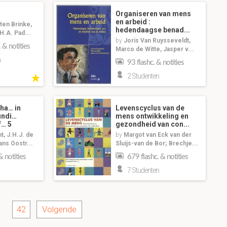
Organiseren van mens
en arbeid :
ten Brinke,
hedendaagse benad...
H.A. Pad...
by
Joris Van Ruysseveldt,
 & notities
Marco de Witte, Jasper v...
n
93 flashc. & notities
★
2 Studenten
ha… in
Levenscyclus van de
undi…
mens ontwikkeling en
f… 5
gezondheid van con...
t, J.H.J. de
by
Margot van Eck van der
Hans Oostr...
Sluijs-van de Bor; Brechje...
& notities
679 flashc. & notities
7 Studenten
.
42
Volgende