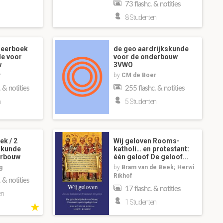
73 flashc. & notities
8 Studenten
leerboek
de geo aardrijkskunde
de voor
voor de onderbouw
w
3VWO
r
by
CM de Boer
 & notities
255 flashc. & notities
n
5 Studenten
k / 2
Wij geloven Rooms-
skunde
katholi… en protestant:
erbouw
één geloof De geloof...
g
by
Bram van de Beek; Herwi
Rikhof
 & notities
17 flashc. & notities
en
1 Studenten
★