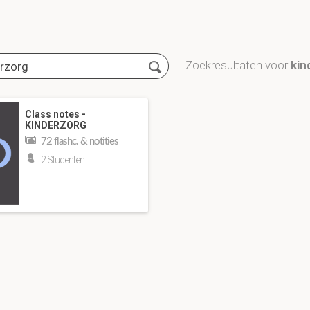
Zoekresultaten voor
kin
Class notes -
KINDERZORG
72 flashc. & notities
2 Studenten