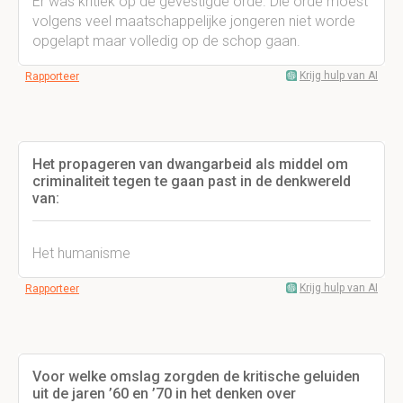
Er was kritiek op de gevestigde orde. Die orde moest
volgens veel maatschappelijke jongeren niet worde
opgelapt maar volledig op de schop gaan.
Krijg hulp van AI
Rapporteer
Het propageren van dwangarbeid als middel om
criminaliteit tegen te gaan past in de denkwereld
van:
Het humanisme
Krijg hulp van AI
Rapporteer
Voor welke omslag zorgden de kritische geluiden
uit de jaren ’60 en ’70 in het denken over