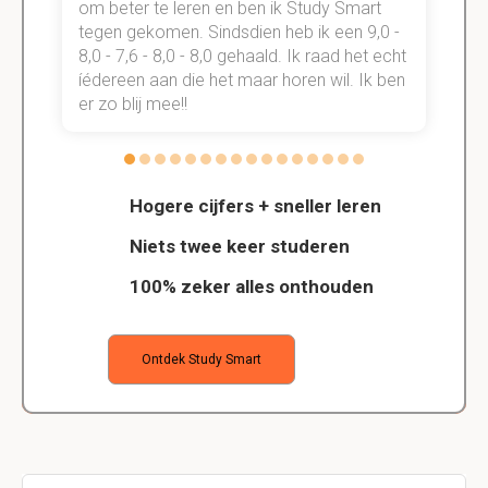
om beter te leren en ben ik Study Smart
a
tegen gekomen. Sindsdien heb ik een 9,0 -
s
t
8,0 - 7,6 - 8,0 - 8,0 gehaald. Ik raad het echt
k
n.
íédereen aan die het maar horen wil. Ik ben
d
er zo blij mee!!
Hogere cijfers + sneller leren
Niets twee keer studeren
100% zeker alles onthouden
Ontdek Study Smart