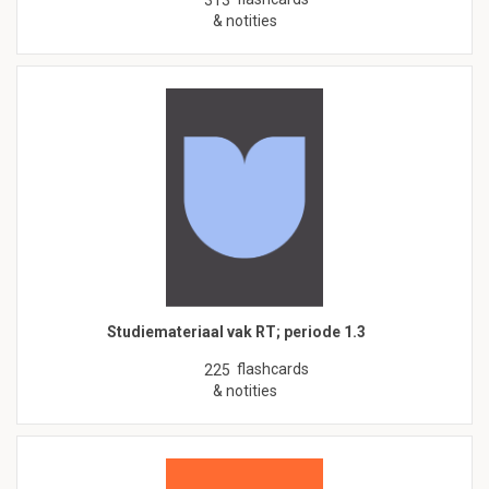
313
& notities
Studiemateriaal vak RT; periode 1.3
flashcards
225
& notities