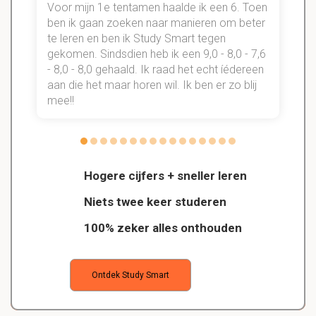
Voor mijn 1e tentamen haalde ik een 6. Toen
n
ben ik gaan zoeken naar manieren om beter
te leren en ben ik Study Smart tegen
gekomen. Sindsdien heb ik een 9,0 - 8,0 - 7,6
b
- 8,0 - 8,0 gehaald. Ik raad het echt íédereen
aan die het maar horen wil. Ik ben er zo blij
s
mee!!
Hogere cijfers + sneller leren
Niets twee keer studeren
100% zeker alles onthouden
Ontdek Study Smart