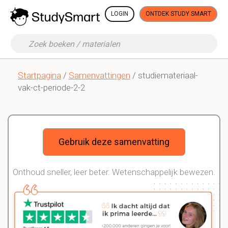
LOGIN
ONTDEK STUDY SMART
Startpagina
/
Samenvattingen
/ studiemateriaal-
vak-ct-periode-2-2
Gebruik deze samenvatting
Onthoud sneller, leer beter. Wetenschappelijk bewezen.