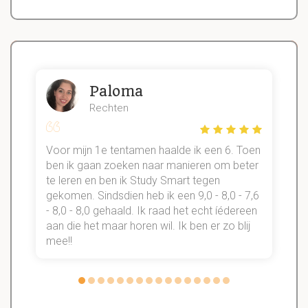
Paloma
Rechten
Voor mijn 1e tentamen haalde ik een 6. Toen
n
ben ik gaan zoeken naar manieren om beter
te leren en ben ik Study Smart tegen
gekomen. Sindsdien heb ik een 9,0 - 8,0 - 7,6
b
- 8,0 - 8,0 gehaald. Ik raad het echt íédereen
aan die het maar horen wil. Ik ben er zo blij
s
mee!!