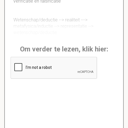
verificatie en falsificatie
Wetenschap/deductie --> realiteit --->
metafysica/inductie --> representatie -->
wetenschap/deductie
Om verder te lezen, klik hier: