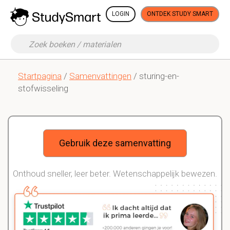
LOGIN
ONTDEK STUDY SMART
Startpagina
/
Samenvattingen
/ sturing-en-
stofwisseling
Gebruik deze samenvatting
Onthoud sneller, leer beter. Wetenschappelijk bewezen.