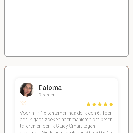
Paloma
Rechten
Voor mijn 1e tentamen haalde ik een 6. Toen
n
ben ik gaan zoeken naar manieren om beter
te leren en ben ik Study Smart tegen
gekomen. Sindsdien heb ik een 9,0 - 8,0 - 7,6
b