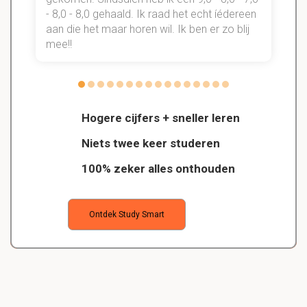
- 8,0 - 8,0 gehaald. Ik raad het echt íédereen
aan die het maar horen wil. Ik ben er zo blij
s
mee!!
Hogere cijfers + sneller leren
Niets twee keer studeren
100% zeker alles onthouden
Ontdek Study Smart