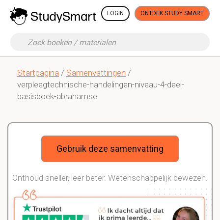
LOGIN
ONTDEK STUDY SMART
Startpagina
/
Samenvattingen
/
verpleegtechnische-handelingen-niveau-4-deel-
basisboek-abrahamse
Gebruik deze samenvatting
Onthoud sneller, leer beter. Wetenschappelijk bewezen.