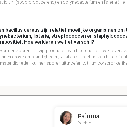
ostridium (spoorproducerend) en corynebacterium en listeria (niet
 en bacillus cereus zijn relatief moeilijke organismen om 
ynebacterium, listeria, streptococcen en staphylococce
mpositief. Hoe verklaren we het verschil?
s vormen sporen. Dit zijn producten van bacteriën die wel levensv
unnen grove omstandigheden, zoals blootstelling aan hitte of anti
omstandigheden kunnen sporen uitgroeien tot hun oorspronkelijke
atieve bacteriën zijn staven of pleomorf. Echter, er is 
p spiraalvormigen. Hoe heten die groepen?
norroe
 Pallidum (Syfilis)
Paloma
Rechten