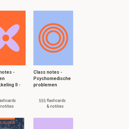
irulente
teiwitten
en in het
notes -
Class notes -
en
Psychomedische
keling II -
problemen
n porines een
an penicilline
lashcards
flashcards
555
 notities
& notities