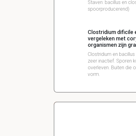
Staven: bacillus en cl
spoorproducerend)
Clostridium dificile
vergeleken met cor
organismen zijn gra
Clostridium en bacillu
zeer inactief. Sporen k
overleven. Buiten die 
vorm.
Vrijwel alle gramneg
coccen en één groe
Coccen: Neisseria Go
Spirocheten: Treponema
Delano
Diergeneeskunde