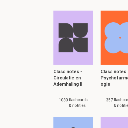
Hoe noem je het la
Lipoteichoïnezuur
De gramnegatieve p
enzymen en transpor
calcium- en magne
Deze ionen zorgen midd
Class notes -
buitenmembraan van d
Class notes 
Circulatie en
Psychofarm
Ademhaling II
ogie
Hoewel gramnegatie
zwakke plek. Penicil
flashcards
flashca
1080
357
langs porines pass
& notities
& notiti
Ja, hydrofiele molecul