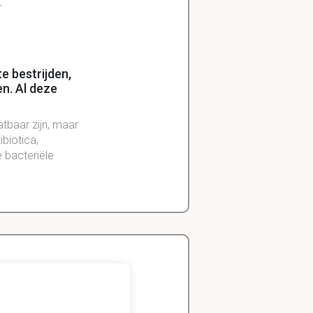
-
te bestrijden,
n. Al deze
atbaar zijn, maar
biotica,
 bacteriële
één groep
Zeger
Handels- wetenschap