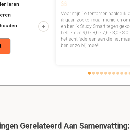
ler leren
en waarop bacterieel DNA in de cel wordt opgeslagen.
al mn
Voor mijn 1e tentamen haalde ik 
deren
lair dubbelstrengs DNA)
 punten
ik gaan zoeken naar manieren om 
thouden
oon een heel
en ben ik Study Smart tegen gek
 waarmee ik
heb ik een 9,0 - 8,0 - 7,6 - 8,0 - 8,
tudie gewoon
het echt íédereen aan die het maar
ben er zo blij mee!!
t
 een bacterie is als het ware het bacteriële mitochondr
acteriën bevat elektronentransporteiwitten en energieproducer
ompen en enzymen.
e van de peptidoglycanwand en hoe dik is die bij GP en 
bestaat uit een disaccharidepolymeer. Deze is gevormd uit N-
N-acetylmuraminezuur. Aan het N-acetylmuraminezuur zijn nog tr
echt. Het peptidoglycan is nog gekruiskoppeld met teichoïnezuu
eer. Bij GN organismen is de wand 8 nm dik, bij GP zo'n 80 nm.
gen Gerelateerd Aan Samenvatting: 