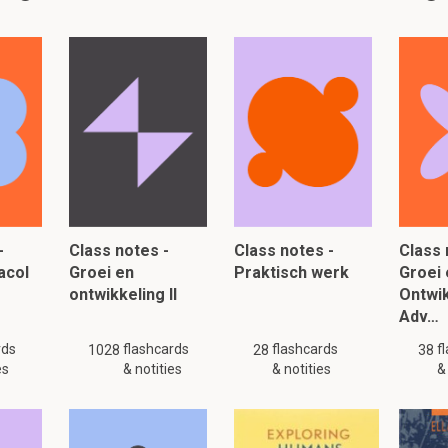
nge molecuul op de bacteriewand?
eriplasmatische ruimte bevat hydrolytische enzymen, v
teiwitten. Waarom is het belangrijk dat deze transpor
siumionen importeren?
els divalente interacties voor een aanhechting van de fosfolipid
e bacterie.
-
Class notes -
Class notes -
Class 
acol
Groei en
Praktisch werk
Groei 
ontwikkeling II
Ontwik
Adv…
ve bacteriën een beschermende buitenlaag hebben, zij
line heeft een molecuulgewicht 350 u en een log P < 1. K
rds
flashcards
flashcards
f
1028
28
38
eren?
es
& notities
& notities
&
en onder 700 u kunnen langs porines passeren.