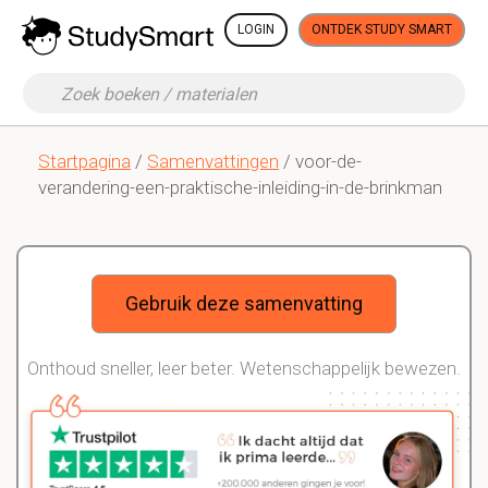
LOGIN
ONTDEK STUDY SMART
Startpagina
/
Samenvattingen
/ voor-de-
verandering-een-praktische-inleiding-in-de-brinkman
Gebruik deze samenvatting
Onthoud sneller, leer beter. Wetenschappelijk bewezen.