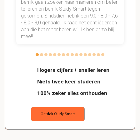
n
ben ik gaan zoeken naar manieren om beter
te leren en ben ik Study Smart tegen
gekomen. Sindsdien heb ik een 9,0 - 8,0 - 7,6
b
- 8,0 - 8,0 gehaald. Ik raad het echt íédereen
aan die het maar horen wil. Ik ben er zo blij
s
mee!!
Hogere cijfers + sneller leren
Niets twee keer studeren
100% zeker alles onthouden
Ontdek Study Smart