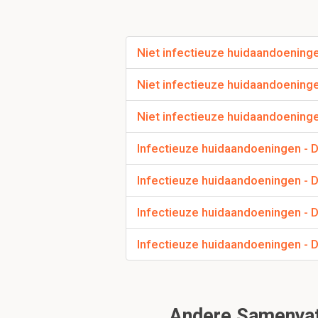
Na enkele 
Grote pigme
haarschat 
Niet infectieuze huidaandoenin
Geen jeuk
Di
Niet infectieuze huidaandoeninge
Op basis va
Dd
Niet infectieuze huidaandoening
Zwarthaar f
Demodico
Infectieuze huidaandoeningen - D
Dermafyto
Folliculitis
Infectieuze huidaandoeningen - 
Hormoona
Th
Infectieuze huidaandoeningen - 
Geen, maar 
Pr
Infectieuze huidaandoeningen - 
Slecht, doo
Geef de uitwerking 
Andere Samenvatt