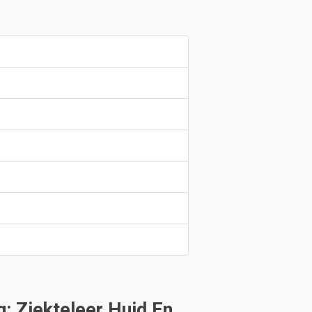
 destructie van
: Ziekteleer Huid En