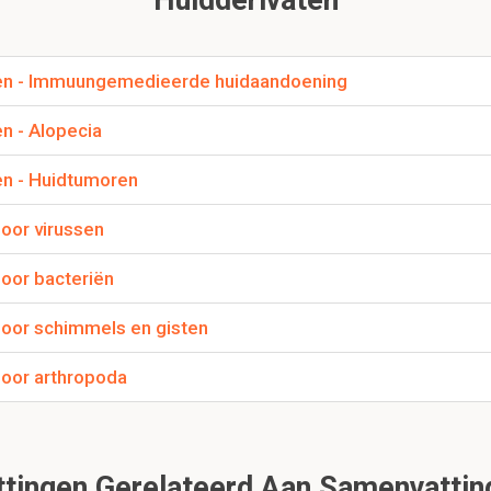
maanden na geboorte tot expressie, eerst op rug
ntkorrels in basale keratinocyten, haarmatrix en haarschacht ->
en kaalheid
gen - Immuungemedieerde huidaandoening
n - Alopecia
n ras, klinisch beeld, microscopie van haren en huidbiopten
en - Huidtumoren
olikkeldysplasie
se
oor virussen
se
Door bacteriën
andoeningen
Door schimmels en gisten
vrijhouden van secundaire infecties
Door arthropoda
r grote kans op secundaire infecties
van pattern bladness bij de hond.
ingen Gerelateerd Aan Samenvatting