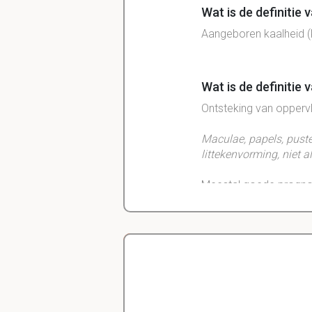
Wat is de definitie
Aangeboren kaalheid (k
Wat is de definitie
Ontsteking
van
opperv
Maculae, papels, pustel
littekenvorming, niet 
Meestal goede progn
Wat is de definitie
Ontsteking
in en rond 
Delano
algemene
ziekteversch
Diergeneeskunde
zwelling, abcessen, ulc