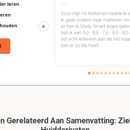
ler leren
rvlakkige pyodermie
al mn
Voor mijn 1e tentamen haalde ik 
deren
 punten
ik gaan zoeken naar manieren om 
gnose
thouden
oon een heel
en ben ik Study Smart tegen gek
 waarmee ik
heb ik een 9,0 - 8,0 - 7,6 - 8,0 - 8,
tudie gewoon
het echt íédereen aan die het maar
2 Niet infectieuze huidaandoeningen
ben er zo blij mee!!
t
2.1 Aangeboren huid- en vachtaandoeningen
Dit is een preview. Er zijn 1 andere flashcards beschikbaar voor hoofdst
Laat hier meer flashcards zien
van kleurmutant alopecia bij hond?
 zwarte of bruine haarkleur
 Gerelateerd Aan Samenvatting: Zie
n opslag melatonine is afwijkend
Huidderivaten