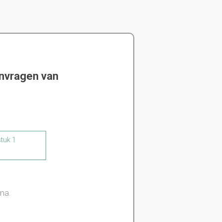
envragen van
stuk 1
ma.