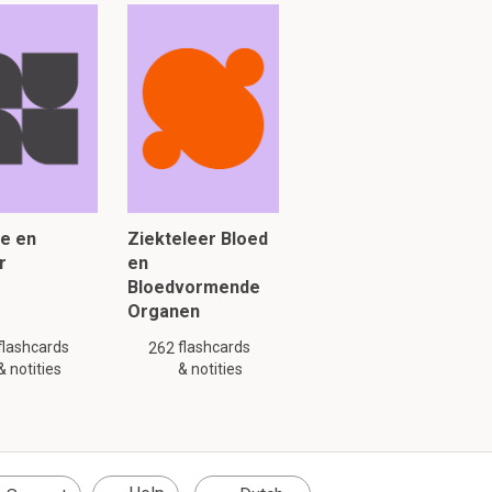
rixcellen
ie en
Ziekteleer Bloed
r
en
Bloedvormende
Organen
flashcards
flashcards
262
& notities
& notities
tis).