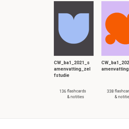
Vo
Zeldzame 
Op jonge le
Storing in
Ve
Start voord
Di
Op basis va
Histopatho
Normale an
CW_ba1_2021_s
CW_ba1_202
Dd
amenvatting_zel
amenvatting
Pattern bl
fstudie
Th
Geen, voor
flashcards
flashca
136
338
Pr
& notities
& notiti
Vacht progn
Geef de uitwerking 