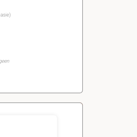
asie)
 geen
Zeger
pijnlijke
laesies,
Handels- wetenschap