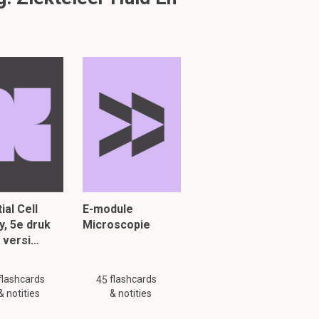
iël)
,
kale
ial Cell
E-module
y, 5e druk
Microscopie
 versi…
flashcards
flashcards
45
& notities
& notities