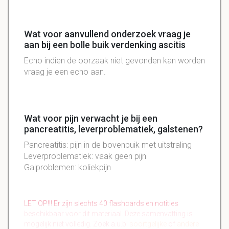
Wat voor aanvullend onderzoek vraag je
aan bij een bolle buik verdenking ascitis
Echo indien de oorzaak niet gevonden kan worden
vraag je een echo aan.
Wat voor pijn verwacht je bij een
pancreatitis, leverproblematiek, galstenen?
Pancreatitis: pijn in de bovenbuik met uitstraling
Leverproblematiek: vaak geen pijn
Galproblemen: koliekpijn
LET OP!!! Er zijn slechts 40 flashcards en notities
beschikbaar voor dit materiaal. Deze samenvatting is
mogelijk niet volledig. Zoek a.u.b.
soortgelijke
of
andere