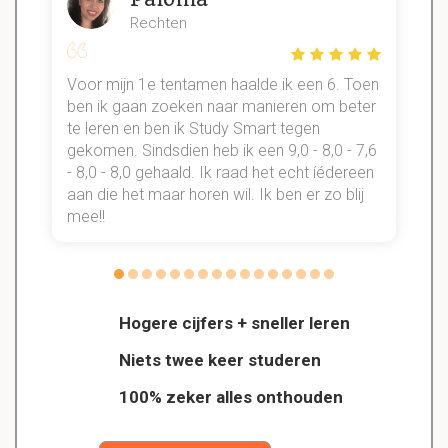
Rechten
Voor mijn 1e tentamen haalde ik een 6. Toen
n
ben ik gaan zoeken naar manieren om beter
te leren en ben ik Study Smart tegen
gekomen. Sindsdien heb ik een 9,0 - 8,0 - 7,6
b
- 8,0 - 8,0 gehaald. Ik raad het echt íédereen
aan die het maar horen wil. Ik ben er zo blij
s
mee!!
Hogere cijfers + sneller leren
Niets twee keer studeren
100% zeker alles onthouden