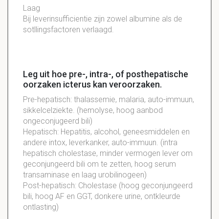
Laag
Bij leverinsufficientie zijn zowel albumine als de
sotllingsfactoren verlaagd.
Leg uit hoe pre-, intra-, of posthepatische
oorzaken icterus kan veroorzaken.
Pre-hepatisch
: thalassemie, malaria, auto-immuun,
sikkelcelziekte. (hemolyse, hoog aanbod
ongeconjugeerd bili)
Hepatisch: Hepatitis, alcohol, geneesmiddelen en
andere intox, leverkanker, auto-immuun. (intra
hepatisch cholestase, minder vermogen lever om
geconjungeerd bili om te zetten, hoog serum
transaminase en laag urobilinogeen)
Post-hepatisch: Cholestase (hoog geconjungeerd
bili, hoog AF en GGT, donkere urine, ontkleurde
ontlasting)