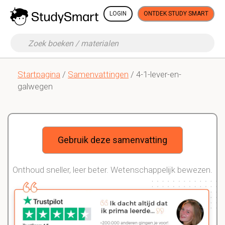
LOGIN
ONTDEK STUDY SMART
Startpagina
/
Samenvattingen
/ 4-1-lever-en-
galwegen
Gebruik deze samenvatting
Onthoud sneller, leer beter. Wetenschappelijk bewezen.