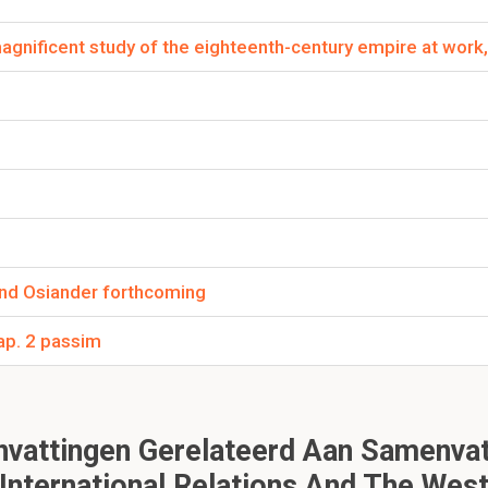
magnificent study of the eighteenth-century empire at wor
nd Osiander forthcoming
ap. 2 passim
attingen Gerelateerd Aan Samenvatti
International Relations And The Wes