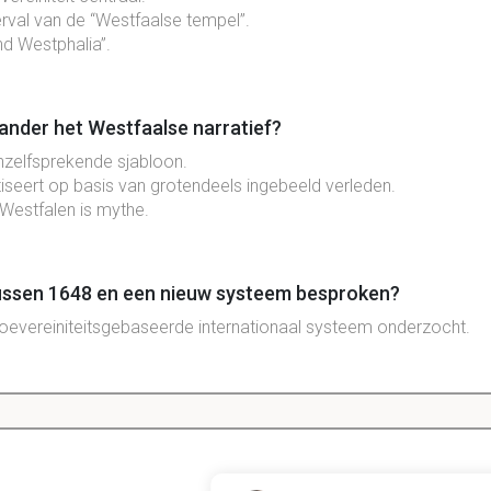
rval van de “Westfaalse tempel”.
d Westphalia”.
nder het Westfaalse narratief?
nzelfsprekende sjabloon.
tiseert op basis van grotendeels ingebeeld verleden.
 Westfalen is mythe.
tussen 1648 en een nieuw systeem besproken?
soevereiniteitsgebaseerde internationaal systeem onderzocht.
rde sectie besproken volgens Osiander?
ijk en Vrede van Westfalen.
t van 19e- en 20e-eeuwse fixatie op soevereiniteit.