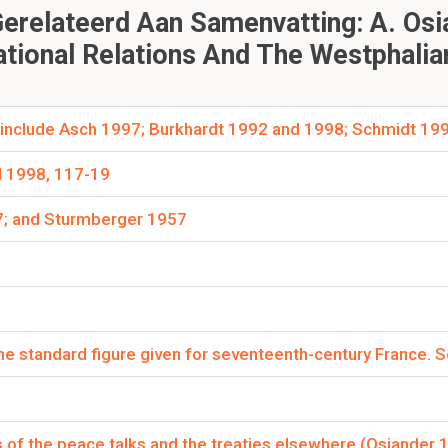
relateerd Aan Samenvatting: A. Osia
 twee hoofdkampen:
ational Relations And The Westphali
oren: keizer en Spaanse koning (Habsburgers), loyaliteit aan de
oren: Denemarken, Nederlandse Republiek, Frankrijk, Zweden en 
 include Asch 1997; Burkhardt 1992 and 1998; Schmidt 199
e Habsburgers volgens David Boucher en wat kenmerkt
el 1998, 117-19
ngen volgens andere auteurs?
7; and Sturmberger 1957
bronnen:
raven van Habsburgse hegemonische ambities.
Habsburgse universele monarchiepretenties.
: Voorkomen van supranationaal keizerrijk.
the standard figure given for seventeenth-century France. S
l Sheehan over de Vrede van Westfalen?
t de vrede:
et pausdom en het Heilige Roomse Rijk betwiste.
kel christelijk rijk te scheppen.
is of the peace talks and the treaties elsewhere (Osiander