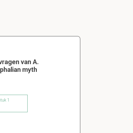
vragen van A.
tphalian myth
stuk 1