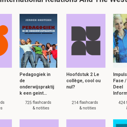
Pedagogiek in
Hoofdstuk 2 Le
Impul
de
collège, cool ou
Fase /
onderwijspraktij
nul?
Deel
k een geint…
Infor
rds
flashcards
flashcards
725
214
424
es
& notities
& notities