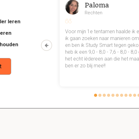
Paloma
Rechten
n het conflict in de Dertigjarige Oorlog volgens de stan
ler leren
versalistische" en "particularistische" actoren.
al mn
Voor mijn 1e tentamen haalde ik 
deren
Keizer en Spaanse koning (Habsburgers).
 punten
ik gaan zoeken naar manieren om 
Denemarken, Republiek, Frankrijk, Zweden en Duitse prinsen.
thouden
oon een heel
en ben ik Study Smart tegen gek
ilden controle over Christendom.
 waarmee ik
heb ik een 9,0 - 8,0 - 7,6 - 8,0 - 8,
isten statenonafhankelijkheid.
tudie gewoon
het echt íédereen aan die het maar
ben er zo blij mee!!
t
gbare interpretatie van de Dertigjarige Oorlog als du
edreiging voor "prille" staten is betwist.
lang gevestigd.
voor overleving of onafhankelijkheid.
voor defensieve doeleinden.
elangrijkste partijen in de Dertigjarige Oorlog volgens 