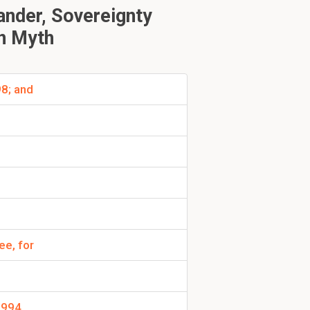
nder, Sovereignty
an Myth
 Kerk van Rome.
Duitse prinsen.
8; and
e de
ee, for
 1994