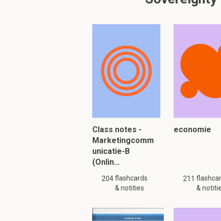
Class notes -
economie
Marketingcomm
unicatie-B
(Onlin…
flashcards
flashca
204
211
& notities
& notiti