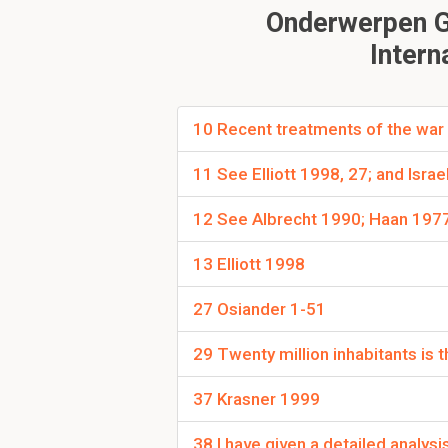
Onderwerpen Ge
standaardvisie?
De strijd bestond uit
Intern
Universalist
act
Particularist
act
10 Recent treatments of the war
Welk doel hadden d
11 See Elliott 1998, 27; and Isra
vredesonderhandeli
12 See Albrecht 1990; Haan 197
Analyserend vanuit IR-
Boucher: Onderg
13 Elliott 1998
Bull: Einde van 
Evans & Newnham
27 Osiander 1-51
29 Twenty million inhabitants is 
Wat beweert Michae
Sheehan suggereert da
37 Krasner 1999
Aspiraties van h
Ze wensten een en
38 I have given a detailed analys