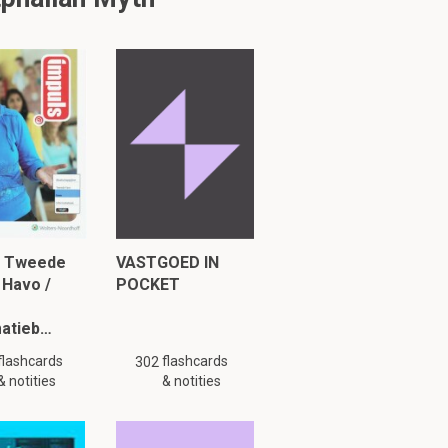
s Tweede
VASTGOED IN
 Havo /
POCKET
matieb…
flashcards
flashcards
302
& notities
& notities