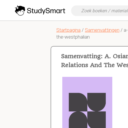
Startpagina
/
Samenvattingen
/ a-
the-westphalian
Samenvatting: A. Osian
Relations And The We