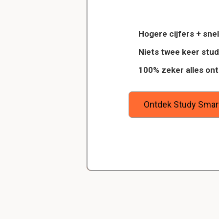
Delano
Diergeneeskunde
Wat was de basis va
Hogere cijfers + snel
Strijd tussen "uni
Dankzij StudySmart heb ik vorig jaar 
Niets twee keer stu
Universalisten: 
wilt
examens gehaald en ook veel betere
Particularisten: 
100% zeker alles on
ool, en
gehaald. Maar bovenal heb ik nu gew
Universalisten w
goede studiemethode onder de knie,
Particularisten e
zeker weet dat ik de rest van mijn s
ga halen.
Ontdek Study Smar
Waarom wordt de gan
beschouwd?
Habsburgers als b
Staten waren al 
Geen bedreiging 
Oorlog was niet 
Wat waren de twee b