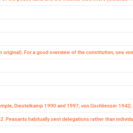
gemene interpretatie van de Habsburgse dreiging doo
n?
 als twijfelachtig beschouwd omdat:
l lange tijd aanwezig.
 onafhankelijkheid stond niet op het spel.
 original). For a good overview of the constitution, see von
lezen, klik hier:
xample, Diestelkamp 1990 and 1997; von Gschliesser 1942;
 Peasants habitually sent delegations rather than individu