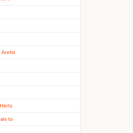
r sommigen als
 Aretin
 Hertz
als to