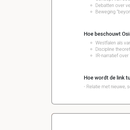
Debatten over ve
Beweging “beyon
Hoe beschouwt Osia
Westfalen als va
Discipline theore
IR-narratief over
Hoe wordt de link 
- Relatie met nieuwe, 
Wat wordt in de de
Heilige Roomse R
Westfalen produc