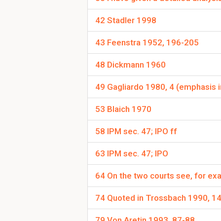
42 Stadler 1998
Waarom wordt de al
43 Feenstra 1952, 196-205
twijfelachtig gezie
De interpretatie wordt
48 Dickmann 1960
De staten waren a
Hun overleving of
49 Gagliardo 1980, 4 (emphasis in
53 Blaich 1970
Om verder te 
58 IPM sec. 47; IPO ff
63 IPM sec. 47; IPO
64 On the two courts see, for e
74 Quoted in Trossbach 1990, 142.
79 Von Aretin 1993, 87-88