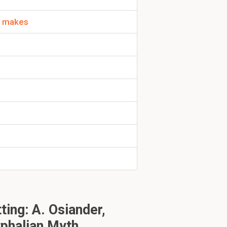
k, makes
ng: A. Osiander,
tphalian Myth