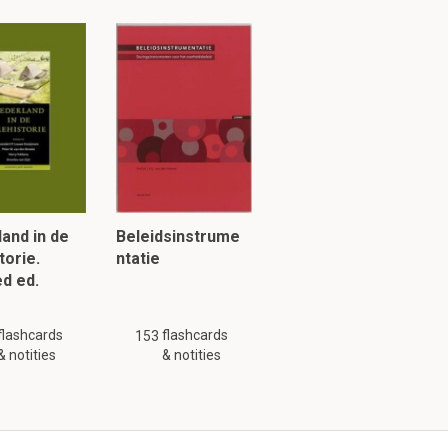
m. Een voorbeeld
eraakt wordt
ld is het
and in de
Beleidsinstrume
torie.
ntatie
ing?
d ed.
iew zijn maar
flashcards
flashcards
153
ft.
& notities
& notities
beproefd wat de