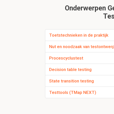
plannen, te begroten 
Onderwerpen Ger
- Testen levert
herbru
Tes
Toetstechnieken in de praktijk
Nut en noodzaak van testontwer
Procescyclustest
Hoe ziet een gener
ROOTI
Decision table testing
-
Requirements
opste
State transition testing
-
Ontwerp
maken
- Software
ontwikkel
Testtools (TMap NEXT)
- Software
testen
- Software
impleme