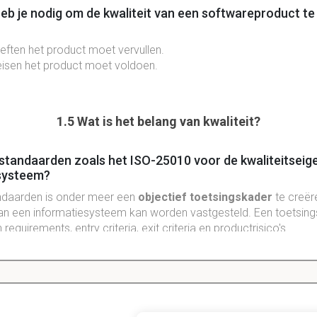
eb je nodig om de kwaliteit van een softwareproduct t
eften het product moet vervullen.
eisen het product moet voldoen.
1.5 Wat is het belang van kwaliteit?
n standaarden zoals het ISO-25010 voor de kwaliteitsei
esysteem?
ndaarden is onder meer een
objectief toetsingskader
te creër
van een informatiesysteem kan worden vastgesteld. Een toetsin
n requirements, entry criteria, exit criteria en productrisico's.
1.7 Hoe bepaal je de kwaliteit?