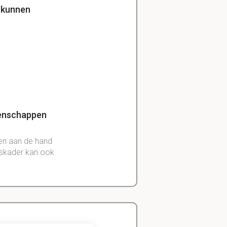
e kunnen
genschappen
en aan de hand
gskader kan ook