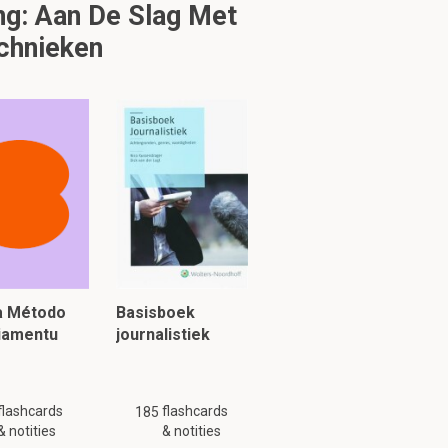
g: Aan De Slag Met
chnieken
 moet worden,
an het totale
iteit),
aarheid,
ia Método
Basisboek
piamentu
journalistiek
tgevallen af te
e de testtype,
flashcards
flashcards
185
 af te leiden,
& notities
& notities