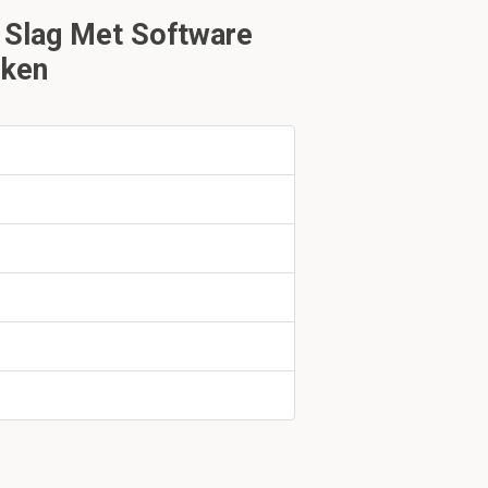
 Slag Met Software
a.
eken
tuk 2