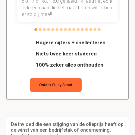
t
8,0 - 7,6 - 8,0 - 8,0 gehaald. Ik raad het echt
k
n.
íédereen aan die het maar horen wil. Ik ben
d
er zo blij mee!!
Hogere cijfers + sneller leren
Niets twee keer studeren
100% zeker alles onthouden
Ontdek Study Smart
De invloed die een stijging van de olieprijs heeft op
de winst van een bedrijfstak of onderneming,