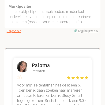
Marktpositie
In de praktijk blijkt dat marktleiders minder last
ondervinden van een conjuncturele dan de kleinere
aanbieders (mede door merknaamreputatie).
Krijg hulp van AI
Rapporteer
Paloma
Rechten
Voor mijn 1e tentamen haalde ik een 6.
M
Toen ben ik gaan zoeken naar manieren
v
om beter te leren en ben ik Study Smart
a
tegen gekomen. Sindsdien heb ik een 9,0 -
s