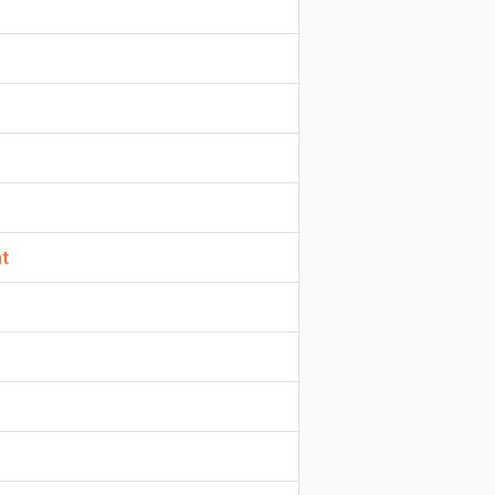
tuk 1.3
t
ie beheersbaar
oals zoals de
eden van de