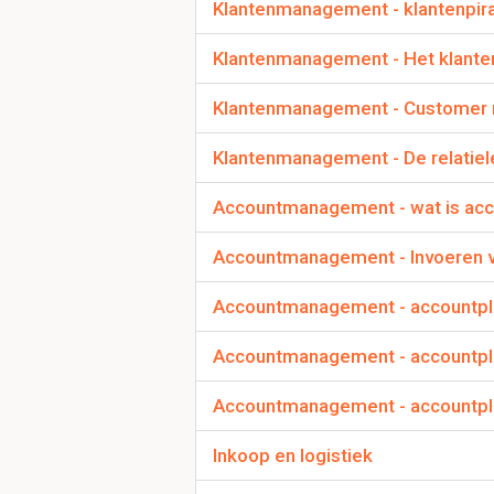
Klantenmanagement - klantenpir
E = Ecologische/ Esth
Klantenmanagement - Het klanten
Klantenmanagement - Customer r
D
Klantenmanagement - De relatiel
Accountmanagement - wat is a
Wat wordt bedoeld
Accountmanagement - Invoeren 
De
interne
omgeving van
zijn.
Accountmanagement - accountpla
Denk hierbij aan de or
productiemogelijkhede
Accountmanagement - accountplan
marketing en salesafde
De interne factoren ku
Accountmanagement - accountpla
Om verder te 
Inkoop en logistiek