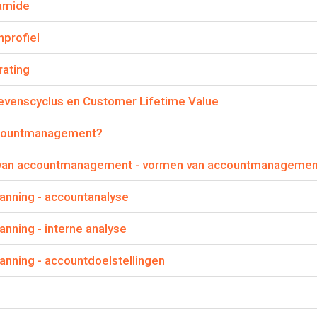
amide
etische factoren
profiel
1.3 Interne omgeving
ating
it is een preview. Er zijn 14 andere flashcards beschikbaar voor hoofds
evenscyclus en Customer Lifetime Value
Laat hier meer flashcards zien
ccountmanagement?
 met de micro omgeving en wat omvat deze?
van accountmanagement - vormen van accountmanagemen
 de organisatie en omvat alle factoren voor een organisatie d
nning - accountanalyse
ganisatie als geheel en de verschillende afdelingen daarbinnen, z
n, de beschikbare financiële middelen en de kennis en vaardigh
ning - interne analyse
ling.
nnen zowel sterkten als zwakten Inhouden.
nning - accountdoelstellingen
lezen, klik hier: