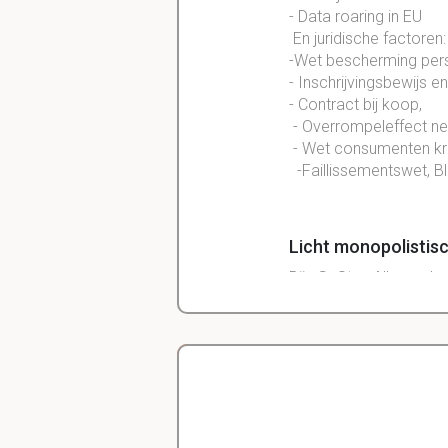
- Data roaring in EU
En juridische factoren
-Wet bescherming per
- Inschrijvingsbewijs 
- Contract bij koop,
- Overrompeleffect neu
- Wet consumenten kre
-Faillissementswet, B
Licht monopolistis
Bijv G- Star. Allemaal 
Licht heterogene ol
Heterogene (verschille
bijvoorbeeld KPN, zorg
Delano
Diergeneeskunde