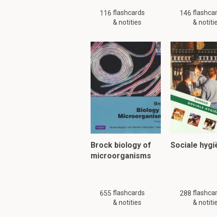
flashcards
flashca
116
146
& notities
& notiti
Brock biology of
Sociale hygi
microorganisms
flashcards
flashca
655
288
& notities
& notiti