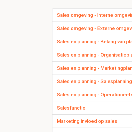
- Afnemers
Sales omgeving - Interne omgevi
Noem Ecologische/E
Sales omgeving - Externe omgev
- Milieubesparingen (al
Sales en planning - Belang van pl
- Normen en waarden
Sales en planning - Organisatiepl
Sales en planning - Marketingpla
Waar staat FOETSJE
FOETSJE is een acron
Sales en planning - Salesplanning
gebruikelijk veel invlo
Sales en planning - Operationeel
F = Financiële factor
O = Organisatorische 
Salesfunctie
E = Economische fact
T = Technologische fa
Marketing invloed op sales
S = Sociale factoren
J = Juridische factore