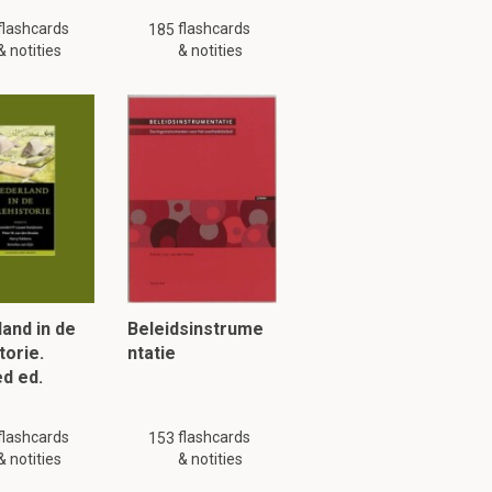
flashcards
flashcards
185
& notities
& notities
and in de
Beleidsinstrume
torie.
ntatie
d ed.
flashcards
flashcards
153
& notities
& notities