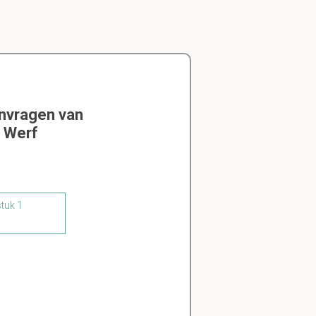
envragen van
r Werf
stuk 1