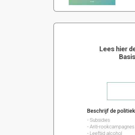
Lees hier d
Basis
Beschrijf de polit
- Subsidies
- Anti-rookcampagnes
- Leeftijd alcohol