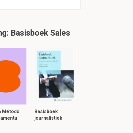
g: Basisboek Sales
ia Método
Basisboek
piamentu
journalistiek