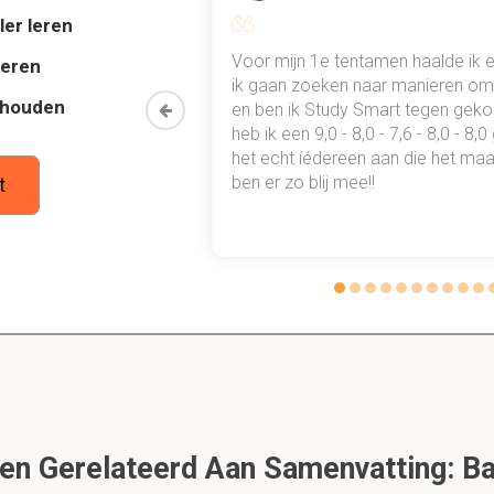
ler leren
als marktvorm toe
al mn
Voor mijn 1e tentamen haalde ik 
deren
chts enkele afnemers zijn tegenover een groot aantal aanbieder
 punten
ik gaan zoeken naar manieren om 
thouden
oon een heel
en ben ik Study Smart tegen gek
 waarmee ik
heb ik een 9,0 - 8,0 - 7,6 - 8,0 - 8,
n groothandel, als in bedrijfskolom
tudie gewoon
het echt íédereen aan die het maar
ben er zo blij mee!!
t
den eventueel van kleinhandel en verkoopt deze aan de volgen
ondernemingen
n kleinhandel, als in bedrijfskolom
eid oerproduct en verkoopt deze aan de volgende schakel in de 
jen in de MESO omgeving
n Gerelateerd Aan Samenvatting: Ba