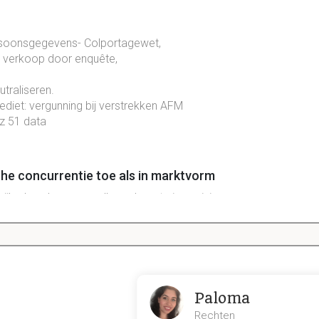
:
soonsgegevens- Colportagewet,
en verkoop door enquête,
traliseren.
diet: vergunning bij verstrekken AFM
lz 51 data
che concurrentie toe als in marktvorm
spijkerbroeken maar elk merk met eigen visie.
igopolie als in marktvorm toe
nde producten) oligopolie (weinig aanbieders)
en door klantenservice dat ze aantrekkelijker worden dan hun c
Paloma
Rechten