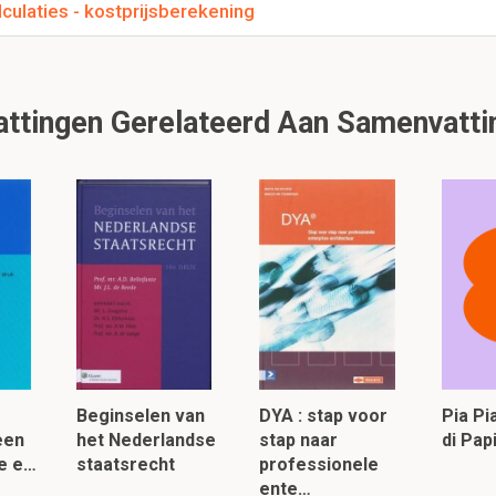
culaties - kostprijsberekening
tingen Gerelateerd Aan Samenvattin
Beginselen van
DYA : stap voor
Pia P
 een
het Nederlandse
stap naar
di Pa
de e…
staatsrecht
professionele
ente…