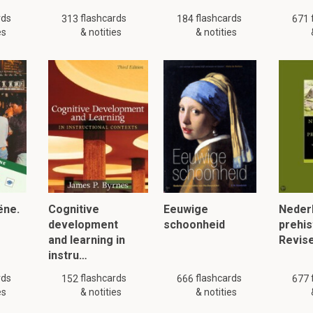
rds
flashcards
flashcards
313
184
671
es
& notities
& notities
ëne.
Cognitive
Eeuwige
Nederl
development
schoonheid
prehis
and learning in
Revise
instru…
rds
flashcards
flashcards
152
666
677
es
& notities
& notities