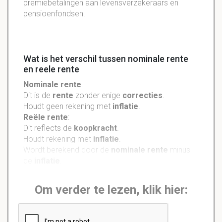
premiebetalingen aan levensverzekeraars en
pensioenfondsen.
Wat is het verschil tussen nominale rente
en reele rente
Nominale rente
:
Dit is de
rente
zonder enige
correcties
.
Houdt geen rekening met
inflatie
.
Reële rente
:
Dit reflects de
koopkracht
.
Houdt rekening met
inflatie
.
Wordt berekend door de
nominale rente
minus
de
inflatie
.
Om verder te lezen, klik hier: