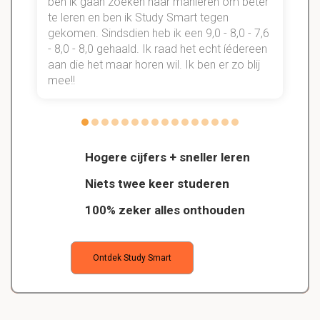
n
ben ik gaan zoeken naar manieren om beter
te leren en ben ik Study Smart tegen
gekomen. Sindsdien heb ik een 9,0 - 8,0 - 7,6
b
- 8,0 - 8,0 gehaald. Ik raad het echt íédereen
aan die het maar horen wil. Ik ben er zo blij
s
mee!!
Hogere cijfers + sneller leren
Niets twee keer studeren
100% zeker alles onthouden
Ontdek Study Smart