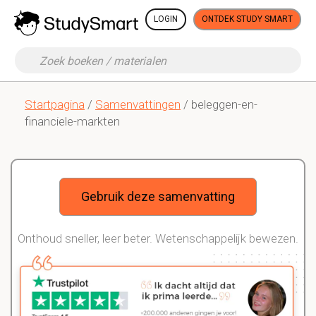
LOGIN
ONTDEK STUDY SMART
Startpagina
/
Samenvattingen
/ beleggen-en-
financiele-markten
Gebruik deze samenvatting
Onthoud sneller, leer beter. Wetenschappelijk bewezen.