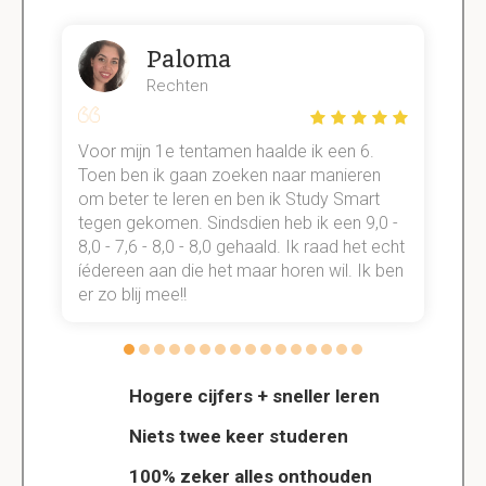
Paloma
Rechten
Voor mijn 1e tentamen haalde ik een 6.
M
Toen ben ik gaan zoeken naar manieren
v
om beter te leren en ben ik Study Smart
a
tegen gekomen. Sindsdien heb ik een 9,0 -
s
t
8,0 - 7,6 - 8,0 - 8,0 gehaald. Ik raad het echt
k
n.
íédereen aan die het maar horen wil. Ik ben
d
er zo blij mee!!
Hogere cijfers + sneller leren
Niets twee keer studeren
100% zeker alles onthouden