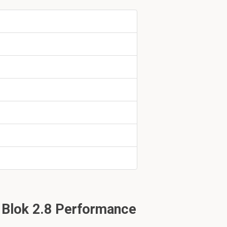
eren van
mogen en kennis
ennis
jdrage aan het
en.
 Blok 2.8 Performance
ologische