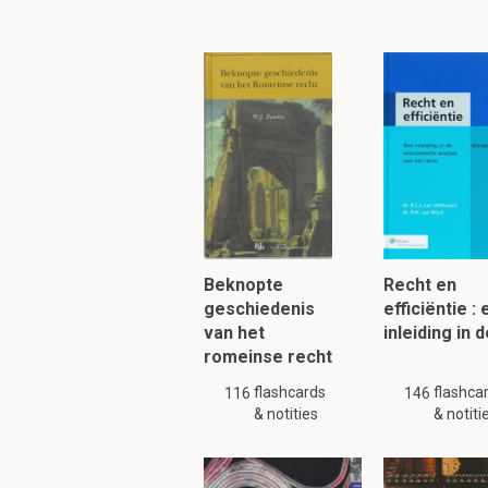
factoren.
Welke drie soorten
Objectieve data
Personeel data
veroordelende (
Wat houdt objectie
Beknopte
Recht en
Er wordt gekeken naar 
geschiedenis
efficiëntie :
problemen:
van het
inleiding in 
Je wilt graag aa
romeinse recht
reflecteren
over 
contamination
flashcards
flashca
116
146
Het hele verhaal
& notities
& notiti
gemeten
wordt.