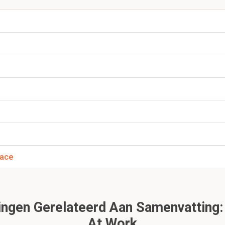
echnisch dienen en onderhouden:
coördinatie, plannen, supervisie
heeft een directe relatie met het technische hart dmv het uitvo
of door het onderhouden/dealen met technische vereisten
er (contextual en task) performance en variabelen?
dt opgedeeld in twee groepen:
nce
formance
gingen/gedragingen:
rmogen:
hoort (het meeste) bij contextaual --> gewoonten, ver
ogen:
hoort (het meeste) bij task --> gewoonten, vermogen en k
lace
 kennis leer je door ervaring. Hiermee krijg je een positieve bi
 organisatie en kan je de organisatie helpen zijn doelen te behal
ngen Gerelateerd Aan Samenvatting:
ren en services. Bij contextual zijn dat sociaal, netwerk en psych
At Work