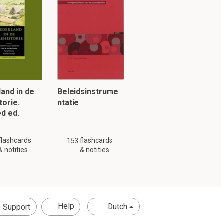
den vaak gezien
or (overmatige)
bsentie geldig of
ante variabele in
and in de
Beleidsinstrume
k af van andere
torie.
ntatie
d ed.
flashcards
flashcards
153
& notities
& notities
Help
Dutch
 Support