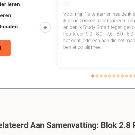
ler leren
rmance gedrag episodes evalueerbaar?
al mn
Voor mijn 1e tentamen haalde ik 
deren
ties hebben worden niet gekend of erkent door alle werknemers.
 punten
ik gaan zoeken naar manieren om 
iets met elkaar te maken hebben. Maar het is zeker mogelijk o
thouden
oon een heel
en ben ik Study Smart tegen gek
en die erg/niet erg wenselijk zijn voor de organisatie en ondersc
 waarmee ik
heb ik een 9,0 - 8,0 - 7,6 - 8,0 - 8,
tudie gewoon
het echt íédereen aan die het maar
ben er zo blij mee!!
t
formance domein multidimensionaal?
gskarakteristieken die kunnen leiden tot verschillende mate van
den zijn intelligentie en counsientieusheid. Er is hier een dilem
in twee delen:
gscategeorieën
 waarden van gedrag episodes in categorieën
mance?
lateerd Aan Samenvatting: Blok 2.8
zorgen voor
het maken
van het product: product verkopen, maken