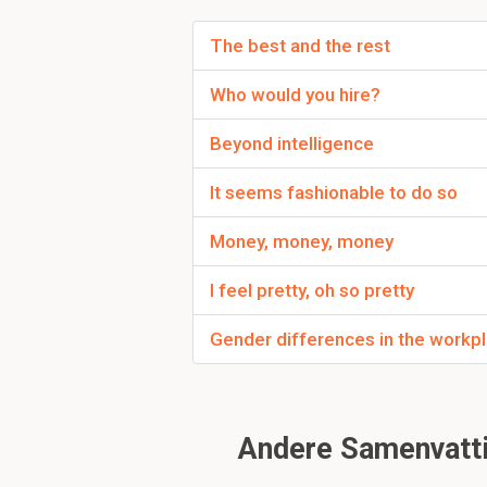
operatie etc.
The best and the rest
Activiteiten die
t
Dus: taak performance 
Who would you hire?
technische processen 
Beyond intelligence
Wat is de theory ov
It seems fashionable to do so
werk performance wor
Task performa
Money, money, money
Contextual per
Hierbij horen twee nei
I feel pretty, oh so pretty
Persoonlijk ve
Cognitief verm
Gender differences in the workp
Gewoonten, vermogen en
technische hart van de
Andere Samenvatti
Bij task zijn dat goede