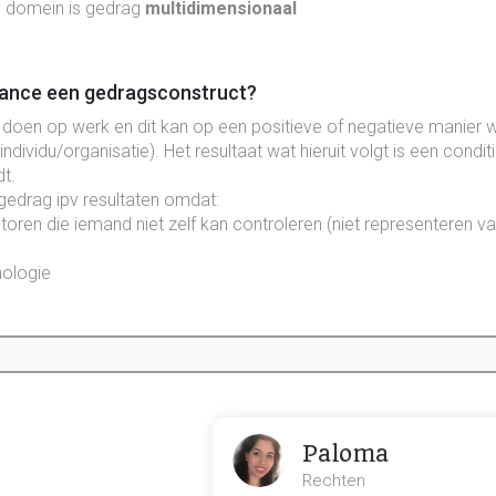
 domein is gedrag
multidimensionaal
ance een gedragsconstruct?
doen op werk en dit kan op een positieve of negatieve manier 
individu/organisatie). Het resultaat wat hieruit volgt is een condit
dt
.
gedrag
ipv
resultaten omdat:
ctoren
die iemand niet zelf kan controleren (niet
representeren
va
ologie
ance gedrag episodisch?
at daadwerkelijk bijdraagt aan de doelen van een organisatie w
 wat niet continu is (niet 8 uur per dag). Er zijn
coherente acties 
egin en het einde aangeven. Wordt wel beïnvloedt door perceptie 
Paloma
Rechten