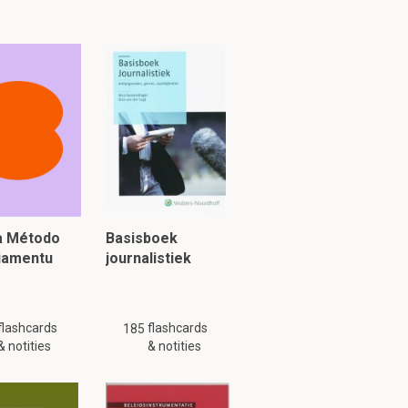
riseren?
ia Método
Basisboek
n twee
piamentu
journalistiek
verschillen
->
criterium
flashcards
flashcards
185
aliteit wat niet
& notities
& notities