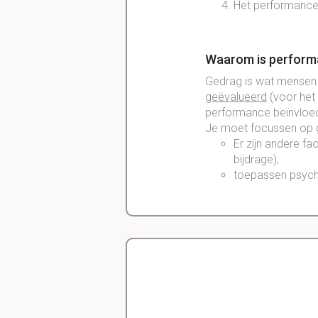
Het performance
Waarom is perform
Gedrag is wat mensen 
geëvalueerd
(voor het 
performance
beïnvloe
Je moet
focussen
op 
Er zijn andere
fa
bijdrage);
toepassen
psych
Waarom is perform
Als mensen iets doen w
performance. Dit is iets
breakpoints
die het b
Delano
Diergeneeskunde