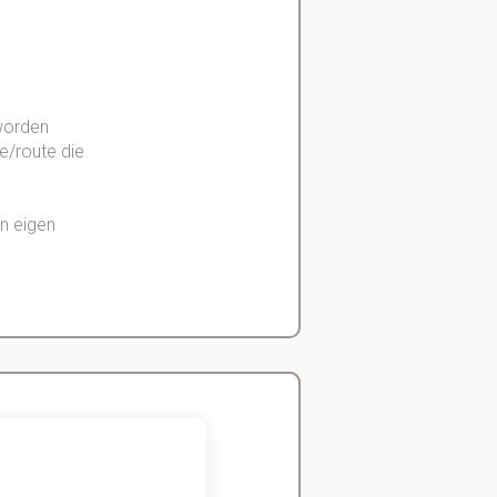
worden
ie/route die
n eigen
ordt die
gescheiden door
en situatie.
Zeger
Handels- wetenschap