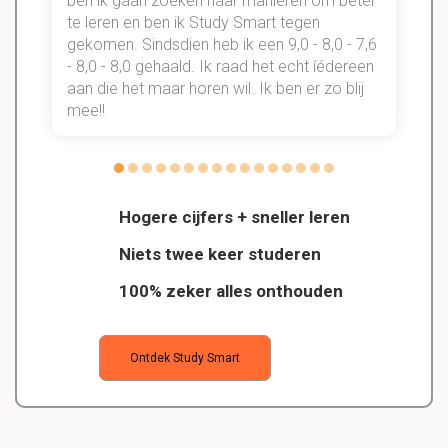
n
ben ik gaan zoeken naar manieren om beter
te leren en ben ik Study Smart tegen
gekomen. Sindsdien heb ik een 9,0 - 8,0 - 7,6
b
- 8,0 - 8,0 gehaald. Ik raad het echt íédereen
aan die het maar horen wil. Ik ben er zo blij
s
mee!!
Hogere cijfers + sneller leren
Niets twee keer studeren
100% zeker alles onthouden
Ontdek Study Smart