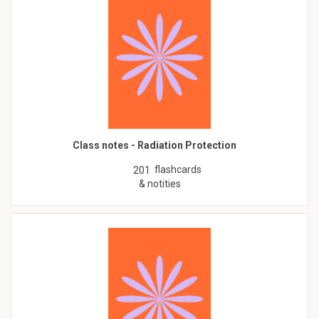
Class notes - Radiation Protection
flashcards
201
& notities