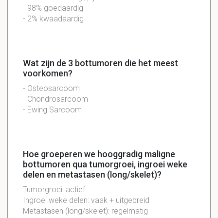
- 98% goedaardig
- 2% kwaadaardig
Wat zijn de 3 bottumoren die het meest
voorkomen?
- Osteosarcoom
- Chondrosarcoom
- Ewing Sarcoom
Hoe groeperen we hooggradig maligne
bottumoren qua tumorgroei, ingroei weke
delen en metastasen (long/skelet)?
Tumorgroei: actief
Ingroei weke delen: vaak + uitgebreid
Metastasen (long/skelet): regelmatig