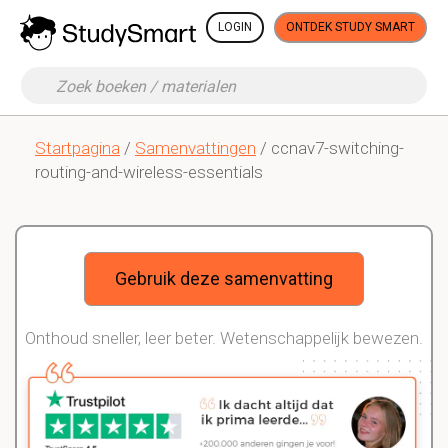
LOGIN
ONTDEK STUDY SMART
Startpagina
/
Samenvattingen
/ ccnav7-switching-
routing-and-wireless-essentials
Gebruik deze samenvatting
Onthoud sneller, leer beter. Wetenschappelijk bewezen.