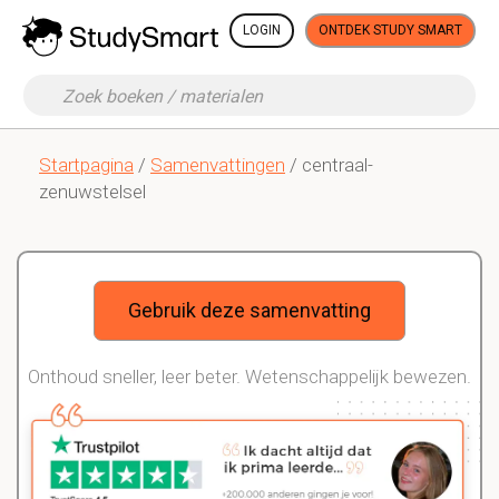
LOGIN
ONTDEK STUDY SMART
Startpagina
/
Samenvattingen
/ centraal-
zenuwstelsel
Gebruik deze samenvatting
Onthoud sneller, leer beter. Wetenschappelijk bewezen.