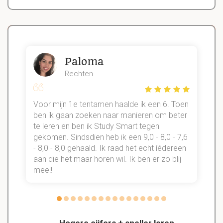
Paloma
Rechten
Voor mijn 1e tentamen haalde ik een 6. Toen
n
ben ik gaan zoeken naar manieren om beter
te leren en ben ik Study Smart tegen
gekomen. Sindsdien heb ik een 9,0 - 8,0 - 7,6
b
- 8,0 - 8,0 gehaald. Ik raad het echt íédereen
aan die het maar horen wil. Ik ben er zo blij
s
mee!!