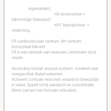
ingewanden)
nXI:acsessorius->
bijkomstige (halsspier)
nXII: hypoglossus ->
ondertong.
FR cardiovasculair centrum, AH centrum,
horizontaal blikveld.
FR is een netwerk van neuronen, verbonden door
vezels.
Ascending reticlair arousal systeem: schakelt naar
nonspecifiek thalamuskernen.
Activeert corticale neuronen, waardoor bewustzijn
in stand. Speelt rol bij aandacht en concentratie.
Werkt samen met formatio reticularis.