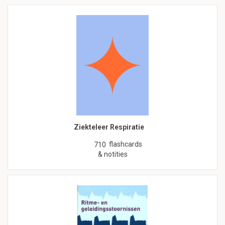
Ziekteleer Respiratie
flashcards
710
& notities