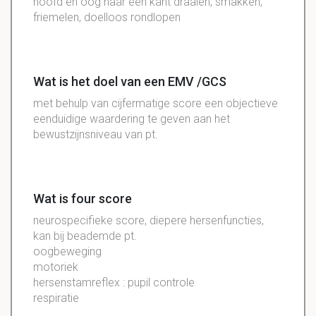
hoofd en oog naar een kant draaien, smakken,
friemelen, doelloos rondlopen
Wat is het doel van een EMV /GCS
met behulp van cijfermatige score een objectieve
eenduidige waardering te geven aan het
bewustzijnsniveau van pt.
Wat is four score
neurospecifieke score, diepere hersenfuncties,
kan bij beademde pt.
oogbeweging
motoriek
hersenstamreflex : pupil controle
respiratie