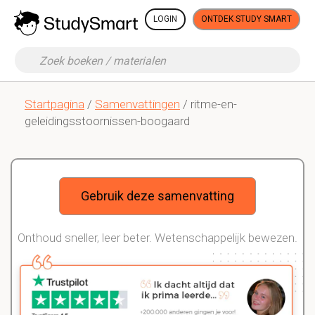
LOGIN
ONTDEK STUDY SMART
Startpagina
/
Samenvattingen
/ ritme-en-
geleidingsstoornissen-boogaard
Gebruik deze samenvatting
Onthoud sneller, leer beter. Wetenschappelijk bewezen.