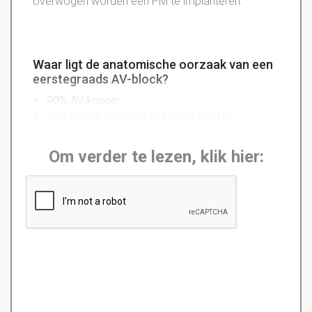
overwogen worden een PM te implanteren.
Waar ligt de anatomische oorzaak van een
eerstegraads AV-block?
90% AV-knoop
10% atriale geleiding of bundel van His
Om verder te lezen, klik hier: