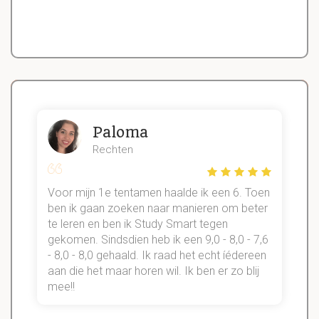
Paloma
Rechten
Voor mijn 1e tentamen haalde ik een 6. Toen
n
ben ik gaan zoeken naar manieren om beter
te leren en ben ik Study Smart tegen
gekomen. Sindsdien heb ik een 9,0 - 8,0 - 7,6
b
- 8,0 - 8,0 gehaald. Ik raad het echt íédereen
aan die het maar horen wil. Ik ben er zo blij
s
mee!!