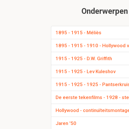
Frontal staging / Table
Onderwerpen 
Wat houdt Frontal s
De camera is statisch 
1895 - 1915 - Méliès
camera volgt niet. Net a
1895 - 1915 - 1910 - Hollywood 
1915 - 1925 - D.W. Griffith
wat houdt overlope
Date een handeling mee
1915 - 1925 - Lev Kuleshov
gemonteerd maar in zij
1915 - 1925 - 1925 - Pantserkrui
De eerste tekenfilms - 1928 - st
Hollywood - continuïteitsmontag
Jaren '50