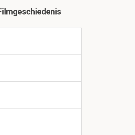
Filmgeschiedenis
, maar de
 Niet
uk 2.3