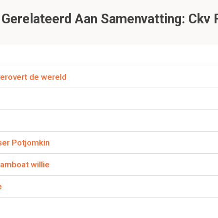
au stijl en overlopende actie
Gerelateerd Aan Samenvatting: Ckv 
taging/Tableau stijl in?
en er wordt geen diepte getoond. Acteurs lopen in/uit het beeld
lsof je naar een theaterstuk in een lijsttoneel zit te kijken.
verovert de wereld
nde actie in?
rdere keren wordt vertoond vanuit verschillende perspectieven.
n geheel achter elkaar geplakt.
ser Potjomkin
eamboat willie
2.3 Méliès
e
Dit is een preview. Er zijn 5 andere flashcards beschikbaar voor hoofdst
Laat hier meer flashcards zien