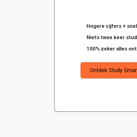
Delano
Welk land producee
Diergeneeskunde
Frankrijk
Hogere cijfers + snel
Dankzij StudySmart heb ik vorig jaar 
Niets twee keer stu
wilt
examens gehaald en ook veel betere
Hoelang duurde de s
100% zeker alles on
ool, en
gehaald. Maar bovenal heb ik nu gew
Een kwartier
goede studiemethode onder de knie,
zeker weet dat ik de rest van mijn s
ga halen.
Ontdek Study Smar
In welk jaar kreeg 
1906
Wat zijn de kenmerke