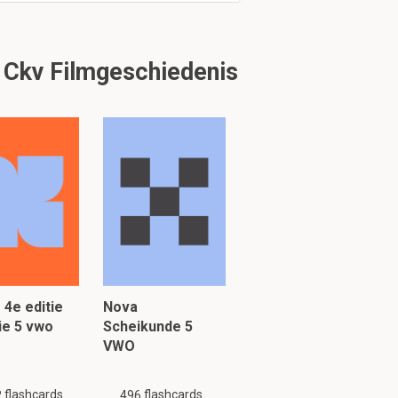
 Ckv Filmgeschiedenis
g is mogelijk niet
 4e editie
Nova
ie 5 vwo
Scheikunde 5
VWO
flashcards
flashcards
2
496