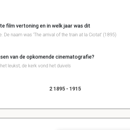
e film vertoning en in welk jaar was dit
 De naam was 'The arrival of the train at la Ciotat' (1895)
sen van de opkomende cinematografie?
het leukst, de kerk vond het duivels
2 1895 - 1915
2.1 de eerste films
Dit is een preview. Er zijn 2 andere flashcards beschikbaar voor hoofdst
Laat hier meer flashcards zien