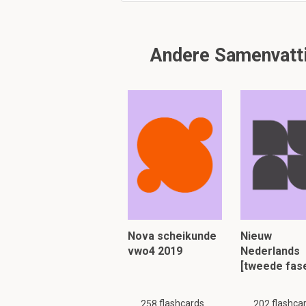
welke film bracht Mé
'Le voyage dans la lun
Andere Samenvatti
LET OP!!! Er zijn slechts 
volledig. Zoek a.u.b.
soort
Om verder te 
Nova scheikunde
Nieuw
vwo4 2019
Nederlands
[tweede fas
flashcards
flashca
258
202