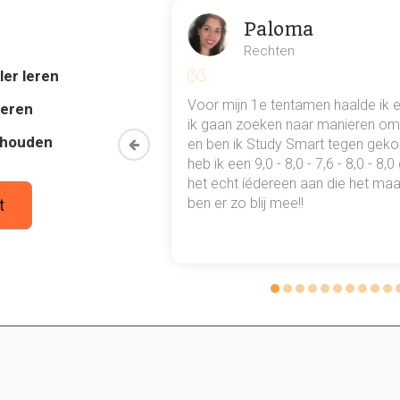
Paloma
rde tot WO1 de meeste films
Rechten
ler leren
al mn
Voor mijn 1e tentamen haalde ik 
deren
 punten
ik gaan zoeken naar manieren om 
peelfilms altijd
thouden
oon een heel
en ben ik Study Smart tegen gek
 waarmee ik
heb ik een 9,0 - 8,0 - 7,6 - 8,0 - 8,
tudie gewoon
het echt íédereen aan die het maar
ben er zo blij mee!!
t
Amsterdam zijn eerste bioscoop?
2.2 primitieve filmstijl
n van een primitieve filmstijl?