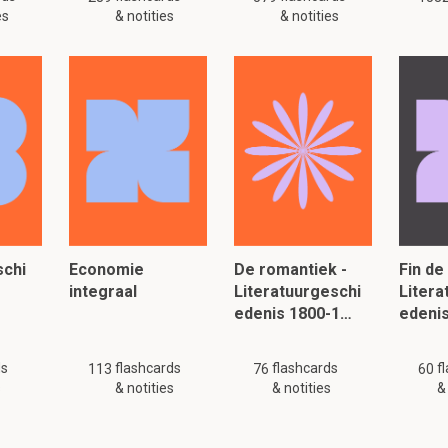
es
& notities
& notities
schi
Economie
De romantiek -
Fin de 
integraal
Literatuurgeschi
Litera
e
edenis 1800-1…
edeni
ds
flashcards
flashcards
f
113
76
60
s
& notities
& notities
&