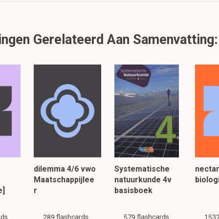
liès in 1902 uit
e'
ngen Gerelateerd Aan Samenvatting:
90 flashcards en notities beschikbaar voor dit materiaal. Deze samenvattin
gelijke
of
andere
samenvattingen.
lezen, klik hier:
dilemma 4/6 vwo
Systematische
nectar
Maatschappijlee
natuurkunde 4v
biolog
e]
r
basisboek
rds
flashcards
flashcards
289
579
153