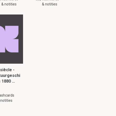
& notities
& notities
siècle -
tuurgeschi
s 1880 …
lashcards
 notities