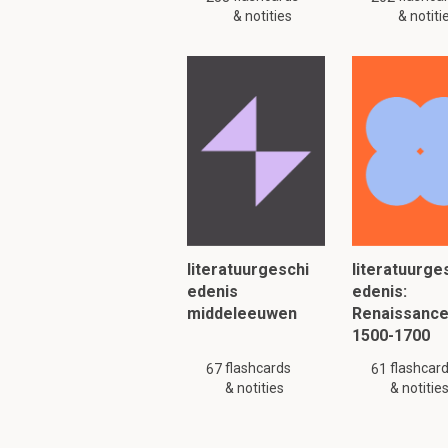
& notities
& notiti
literatuurgeschi
literatuurge
edenis
edenis:
middeleeuwen
Renaissanc
1500-1700
flashcards
flashcar
67
61
& notities
& notitie